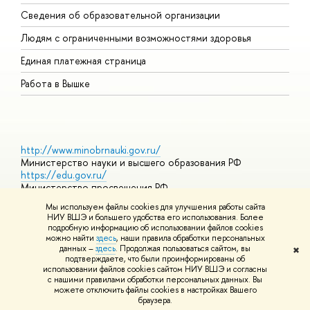
О
Сведения об образовательной организации
О
Людям с ограниченными возможностями здоровья
Единая платежная страница
Работа в Вышке
http://www.minobrnauki.gov.ru/
Министерство науки и высшего образования РФ
https://edu.gov.ru/
Министерство просвещения РФ
https://elearning.hse.ru/mooc
Мы используем файлы cookies для улучшения работы сайта
Массовые открытые онлайн-курсы
НИУ ВШЭ и большего удобства его использования. Более
подробную информацию об использовании файлов cookies
можно найти
здесь
, наши правила обработки персональных
данных –
здесь
. Продолжая пользоваться сайтом, вы
✖
© НИУ ВШЭ 1993–2026
Адреса и контакты
Условия
подтверждаете, что были проинформированы об
использования материалов
Политика конфиденциальности
Карта
использовании файлов cookies сайтом НИУ ВШЭ и согласны
сайта
с нашими правилами обработки персональных данных. Вы
Шрифты HSE Sans и HSE Slab разработаны в
Школе дизайна НИУ
можете отключить файлы cookies в настройках Вашего
ВШЭ
браузера.
Редактору