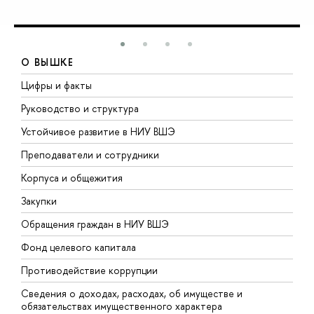
О ВЫШКЕ
Цифры и факты
Л
Руководство и структура
Д
Устойчивое развитие в НИУ ВШЭ
О
Преподаватели и сотрудники
П
Корпуса и общежития
В
Закупки
П
Обращения граждан в НИУ ВШЭ
А
Фонд целевого капитала
Д
Противодействие коррупции
Ц
Сведения о доходах, расходах, об имуществе и
Б
обязательствах имущественного характера