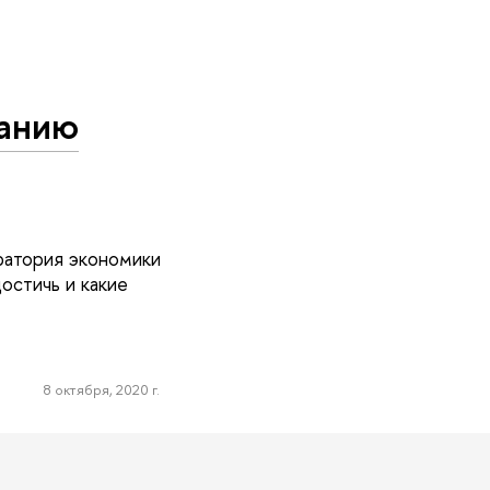
данию
оратория экономики
остичь и какие
8 октября, 2020 г.