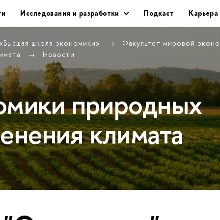
ти
Исследования и разработки
Подкаст
Карьера
 «Высшая школа экономики»
Факультет мировой экон
лимата
Новости
омики природных
менения климата