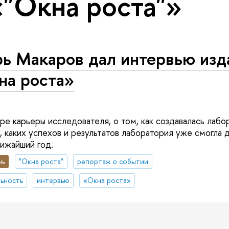
«"Окна роста"»
рь Макаров дал интервью из
на роста»
ре карьеры исследователя, о том, как создавалась лаб
 каких успехов и результатов лаборатория уже смогла д
лижайший год.
нь
"Окна роста"
репортаж о событии
ьность
интервью
«Окна роста»