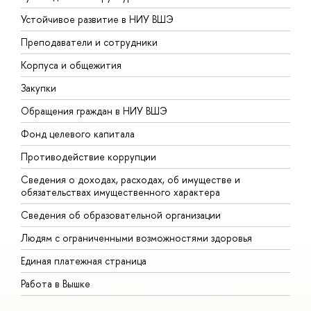
Устойчивое развитие в НИУ ВШЭ
О
Преподаватели и сотрудники
П
Корпуса и общежития
В
Закупки
П
Обращения граждан в НИУ ВШЭ
А
Фонд целевого капитала
Д
Противодействие коррупции
Ц
Сведения о доходах, расходах, об имуществе и
Б
обязательствах имущественного характера
О
Сведения об образовательной организации
О
Людям с ограниченными возможностями здоровья
Единая платежная страница
Работа в Вышке