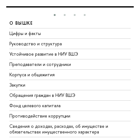
О ВЫШКЕ
Цифры и факты
Л
Руководство и структура
Д
Устойчивое развитие в НИУ ВШЭ
О
Преподаватели и сотрудники
П
Корпуса и общежития
В
Закупки
П
Обращения граждан в НИУ ВШЭ
А
Фонд целевого капитала
Д
Противодействие коррупции
Ц
Сведения о доходах, расходах, об имуществе и
Б
обязательствах имущественного характера
О