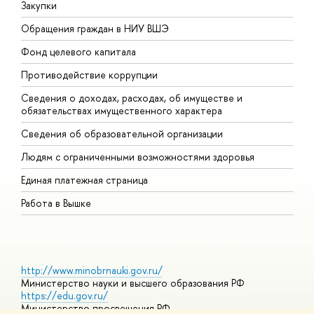
Закупки
П
Обращения граждан в НИУ ВШЭ
А
Фонд целевого капитала
Д
Противодействие коррупции
Ц
Сведения о доходах, расходах, об имуществе и
Б
обязательствах имущественного характера
О
Сведения об образовательной организации
О
Людям с ограниченными возможностями здоровья
Единая платежная страница
Работа в Вышке
http://www.minobrnauki.gov.ru/
Министерство науки и высшего образования РФ
https://edu.gov.ru/
Министерство просвещения РФ