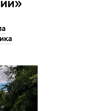
тии»
ла
ика