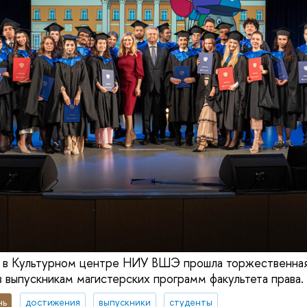
а в Культурном центре НИУ ВШЭ прошла торжественна
 выпускникам магистерских программ факультета права.
нь
достижения
выпускники
студенты