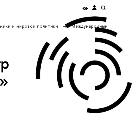
омики и мировой политики
Международный
тр
к»