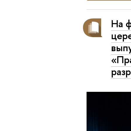
На ф
цер
вып
«Пр
раз