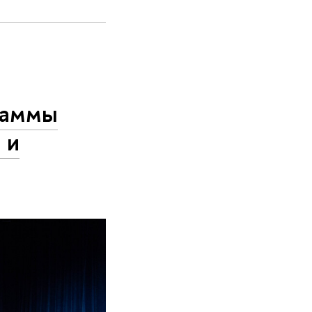
раммы
 и