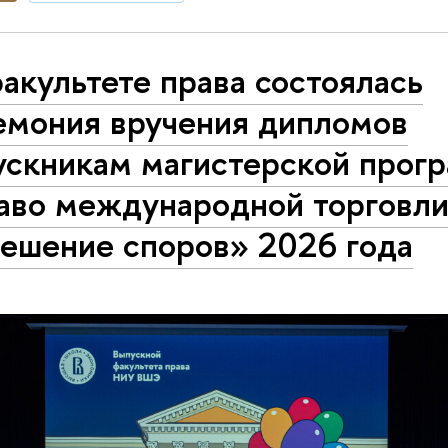
акультете права состоялась
емония вручения дипломов
ускникам магистерской прог
аво международной торговли
решение споров» 2026 года