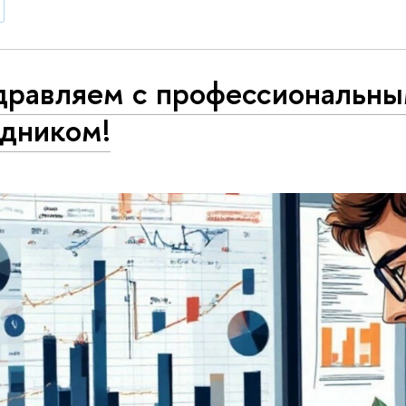
дравляем с профессиональн
здником!