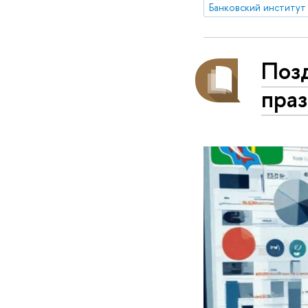
Банковский институт
Поз
пра