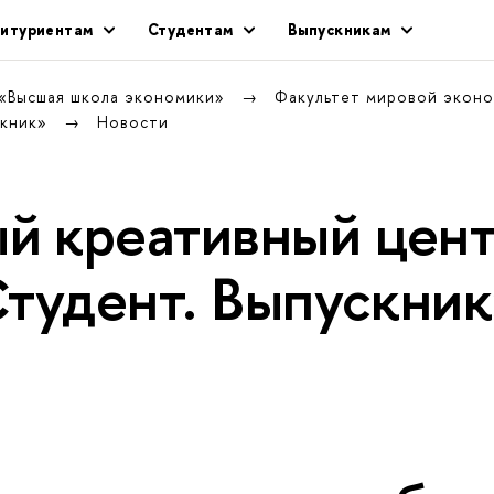
итуриентам
Студентам
Выпускникам
 «Высшая школа экономики»
Факультет мировой экон
скник»
Новости
й креативный цен
Студент. Выпускни