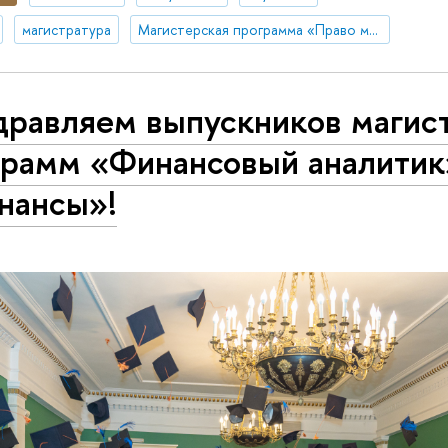
магистратура
Магистерская программа «Право международной торговли и разрешение споров/Law of International Trade and Dispute Resolution»
дравляем выпускников магис
грамм «Финансовый аналитик
нансы»!