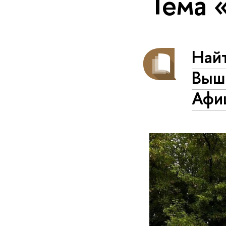
Тема 
Най
Выш
Афи