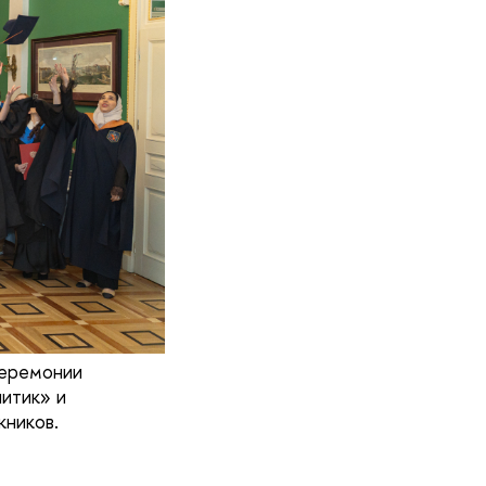
церемонии
итик» и
кников.