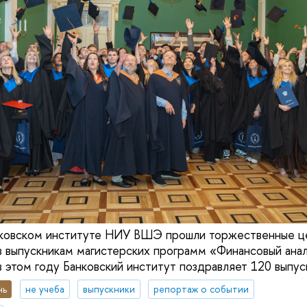
анковском институте НИУ ВШЭ прошли торжественные 
 выпускникам магистерских программ «Финансовый анал
в этом году Банковский институт поздравляет 120 выпус
нь
не учеба
выпускники
репортаж о событии