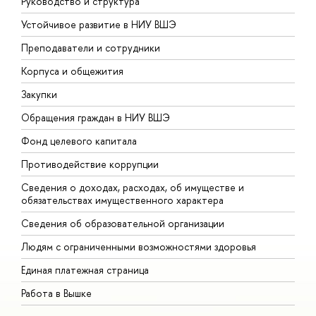
Руководство и структура
Д
Устойчивое развитие в НИУ ВШЭ
О
Преподаватели и сотрудники
П
Корпуса и общежития
В
Закупки
П
Обращения граждан в НИУ ВШЭ
А
Фонд целевого капитала
Д
Противодействие коррупции
Ц
Сведения о доходах, расходах, об имуществе и
Б
обязательствах имущественного характера
О
Сведения об образовательной организации
О
Людям с ограниченными возможностями здоровья
Единая платежная страница
Работа в Вышке