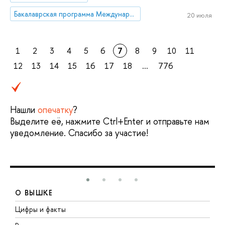
Бакалаврская программа Международная программа «Международные отношения и глобальные исследования»/ International Program 'International Relations and Global Studies'
20 июля
1
2
3
4
5
6
7
8
9
10
11
12
13
14
15
16
17
18
...
776
Нашли
опечатку
?
Выделите её, нажмите Ctrl+Enter и отправьте нам
уведомление. Спасибо за участие!
О ВЫШКЕ
Цифры и факты
Л