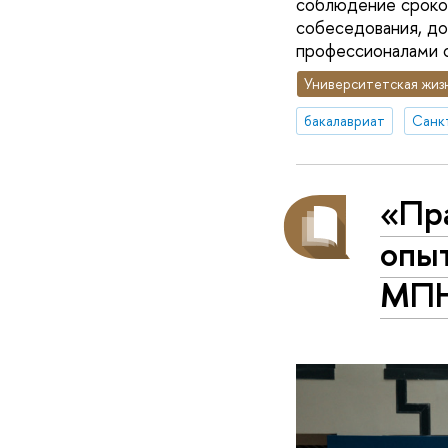
соблюдение сроков
собеседования, до
профессионалами с
Университетская жиз
бакалавриат
«Пр
опы
МПН