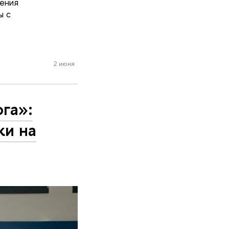
дения
ы с
2 июня
га»:
ки на