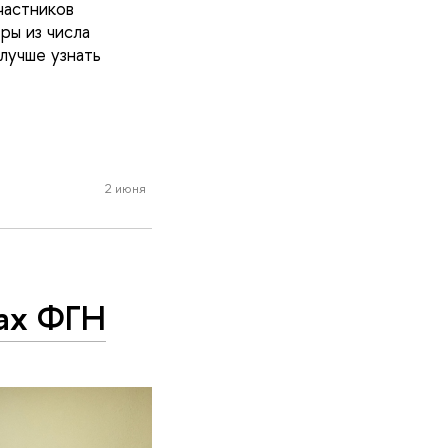
частников
ы из числа
лучше узнать
2 июня
нах ФГН