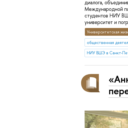
диалога, объедини
Международной па
студентов НИУ ВШЭ
университет и погр
Университетская жиз
общественная деятел
НИУ ВШЭ в Санкт-Пе
«Анн
пер