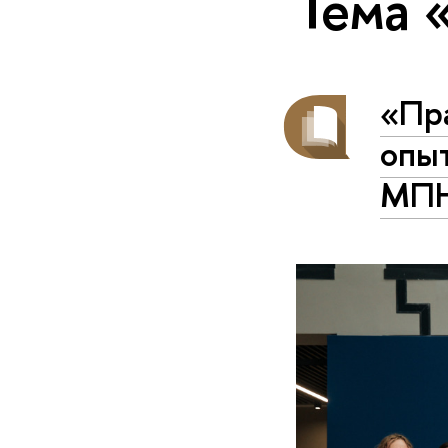
Тема 
«Пр
опы
МПН