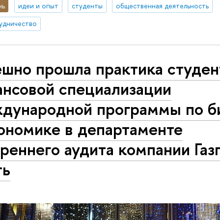
нь
идеи и опыт
студенты
общественная деятельность
удничество
ешно прошла практика студен
ансовой специализации
дународной программы по б
ономике в департаменте
реннего аудита компании Га
ть