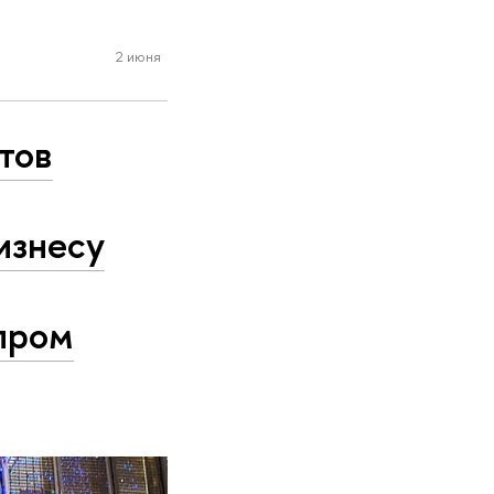
2 июня
тов
изнесу
зпром