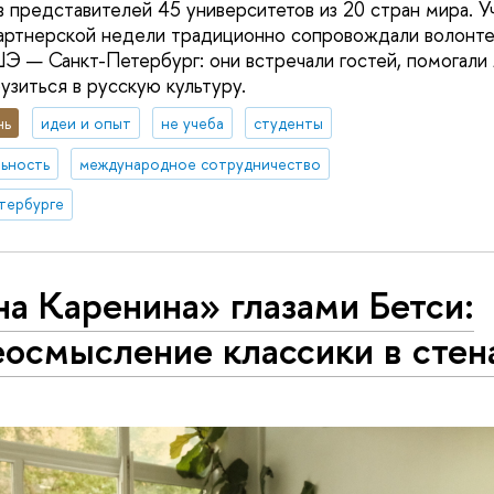
в представителей 45 университетов из 20 стран мира. У
ртнерской недели традиционно сопровождали волонтер
 — Санкт-Петербург: они встречали гостей, помогали 
узиться в русскую культуру.
нь
идеи и опыт
не учеба
студенты
ьность
международное сотрудничество
тербурге
а Каренина» глазами Бетси:
еосмысление классики в сте