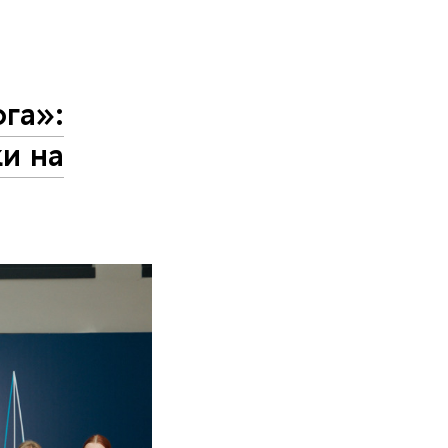
га»:
и на