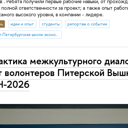
 . Ребята получили первые рабочие навыки, от прохож
 полной ответственности за проект; а также опыт работ
амого высокого уровня, в компании - лидере.
нь
идеи и опыт
студенты
репортаж о событии
Санкт-Петербургская школа экономики и менеджмента
актика межкультурного диало
т волонтеров Питерской Выш
-2026