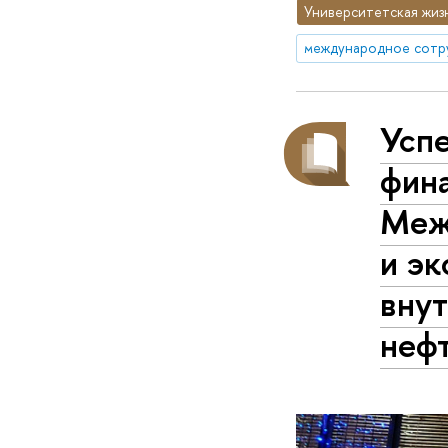
Университетская жиз
международное сотр
Усп
фин
Меж
и эк
внут
неф