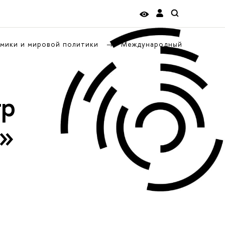
омики и мировой политики
Международный
тр
к»