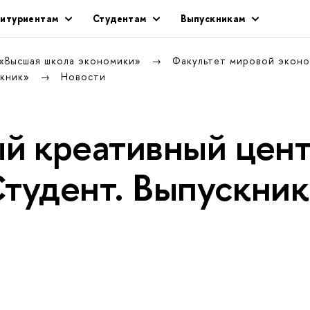
итуриентам
Студентам
Выпускникам
 «Высшая школа экономики»
Факультет мировой экон
скник»
Новости
й креативный цен
Студент. Выпускни