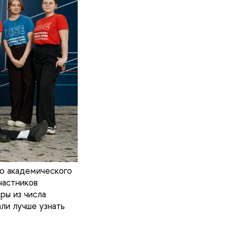
го академического
частников
ы из числа
ли лучше узнать