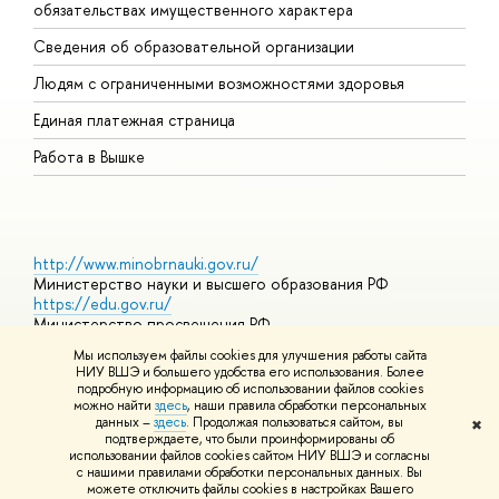
обязательствах имущественного характера
О
Сведения об образовательной организации
О
Людям с ограниченными возможностями здоровья
Единая платежная страница
Работа в Вышке
http://www.minobrnauki.gov.ru/
Министерство науки и высшего образования РФ
https://edu.gov.ru/
Министерство просвещения РФ
https://elearning.hse.ru/mooc
Мы используем файлы cookies для улучшения работы сайта
Массовые открытые онлайн-курсы
НИУ ВШЭ и большего удобства его использования. Более
подробную информацию об использовании файлов cookies
можно найти
здесь
, наши правила обработки персональных
данных –
здесь
. Продолжая пользоваться сайтом, вы
✖
© НИУ ВШЭ 1993–2026
Адреса и контакты
Условия
подтверждаете, что были проинформированы об
использования материалов
Политика конфиденциальности
Карта
использовании файлов cookies сайтом НИУ ВШЭ и согласны
сайта
с нашими правилами обработки персональных данных. Вы
Шрифты HSE Sans и HSE Slab разработаны в
Школе дизайна НИУ
можете отключить файлы cookies в настройках Вашего