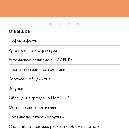
О ВЫШКЕ
Цифры и факты
Л
Руководство и структура
Д
Устойчивое развитие в НИУ ВШЭ
О
Преподаватели и сотрудники
П
Корпуса и общежития
В
Закупки
П
Обращения граждан в НИУ ВШЭ
А
Фонд целевого капитала
Д
Противодействие коррупции
Ц
Сведения о доходах, расходах, об имуществе и
Б