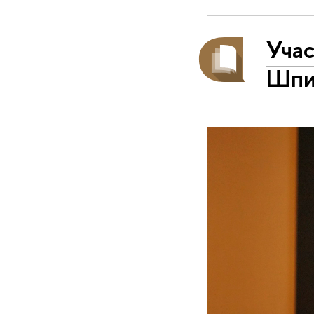
Уча
Шпи