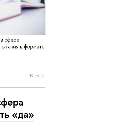
 в сфере
пытания в формате
19 июня
сфера
ать «да»