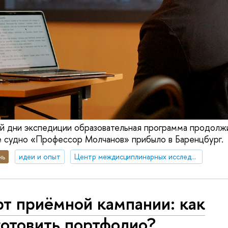
ый дни экспедиции образовательная программа продолжи
 судно «Профессор Молчанов» прибыло в Баренцбург.
нь
идеи и опыт
Центр междисциплинарных исследований Арктики
т приёмной кампании: как
готовить портфолио?