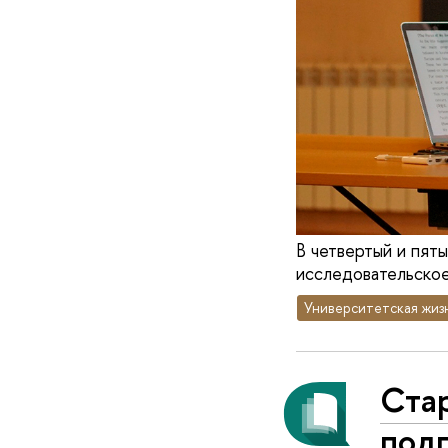
В четвертый и пят
исследовательское
Университетская жиз
Стар
под