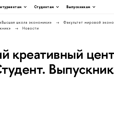
итуриентам
Студентам
Выпускникам
 «Высшая школа экономики»
Факультет мировой экон
скник»
Новости
й креативный цен
Студент. Выпускни