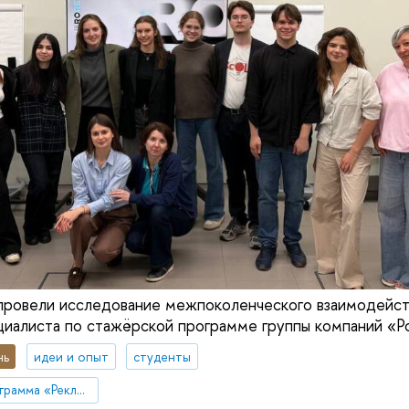
провели исследование межпоколенческого взаимодейст
иалиста по стажёрской программе группы компаний «Ро
нь
идеи и опыт
студенты
Образовательная программа «Реклама и связи с общественностью»