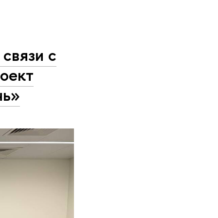
связи с
оект
чь»