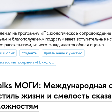
пления на программу «Психологическое сопровождение
ьем и благополучием» подразумевает вступительные ис
: рассказываем, из чего складывается общая оценка.
и и опыт
студенты
приглашение к участию
Магистерская программа «Психологическое сопровождение в сфере управления здоровьем и благополучием»
Talks МОГИ: Международная 
стиль жизни и смелость сказ
можностям