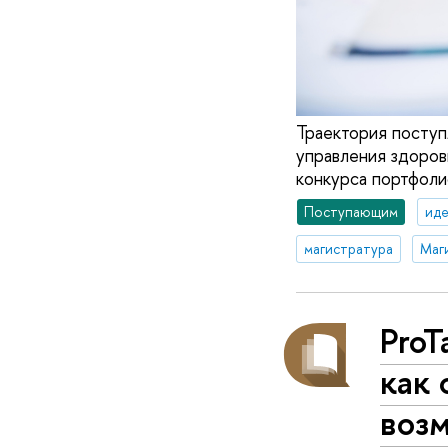
Траектория посту
управления здоров
конкурса портфолио
Поступающим
иде
магистратура
Pro
как 
воз