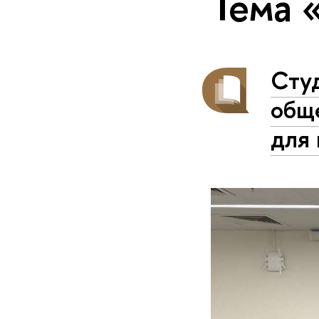
Тема 
Сту
общ
для 