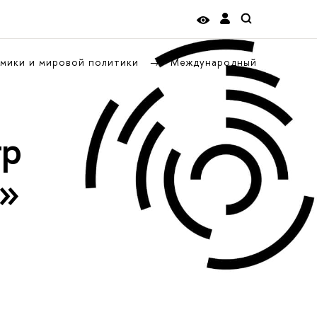
омики и мировой политики
Международный
тр
к»