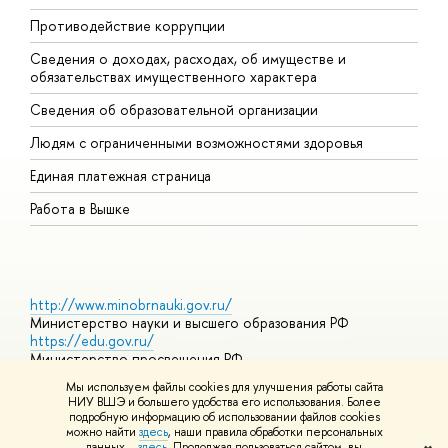
Противодействие коррупции
Ц
Сведения о доходах, расходах, об имуществе и
Б
обязательствах имущественного характера
О
Сведения об образовательной организации
О
Людям с ограниченными возможностями здоровья
Единая платежная страница
Работа в Вышке
http://www.minobrnauki.gov.ru/
Министерство науки и высшего образования РФ
https://edu.gov.ru/
Министерство просвещения РФ
https://elearning.hse.ru/mooc
Мы используем файлы cookies для улучшения работы сайта
Массовые открытые онлайн-курсы
НИУ ВШЭ и большего удобства его использования. Более
подробную информацию об использовании файлов cookies
можно найти
здесь
, наши правила обработки персональных
данных –
здесь
. Продолжая пользоваться сайтом, вы