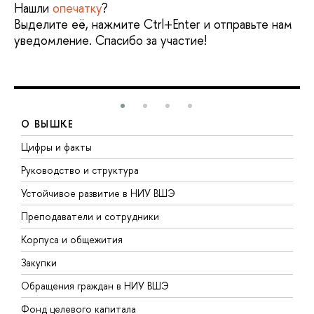
Нашли
опечатку
?
Выделите её, нажмите Ctrl+Enter и отправьте нам
уведомление. Спасибо за участие!
О ВЫШКЕ
Цифры и факты
Л
Руководство и структура
Д
Устойчивое развитие в НИУ ВШЭ
О
Преподаватели и сотрудники
П
Корпуса и общежития
В
Закупки
П
Обращения граждан в НИУ ВШЭ
А
Фонд целевого капитала
Д