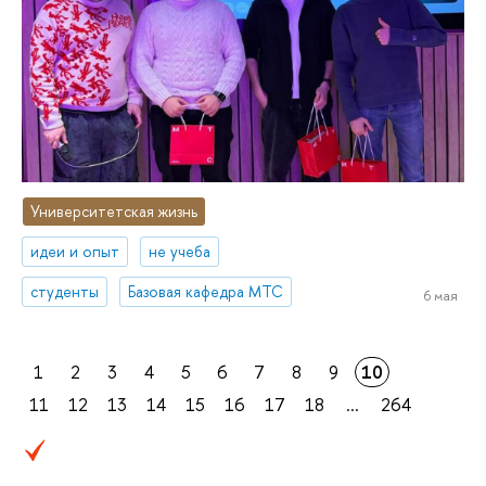
Университетская жизнь
идеи и опыт
не учеба
студенты
Базовая кафедра МТС
6 мая
1
2
3
4
5
6
7
8
9
10
11
12
13
14
15
16
17
18
...
264