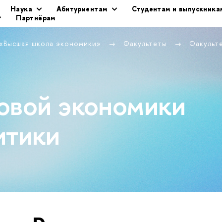
Наука
Абитуриентам
Студентам и выпускника
Партнёрам
 «Высшая школа экономики»
Факультеты
Факульт
овой экономики
итики