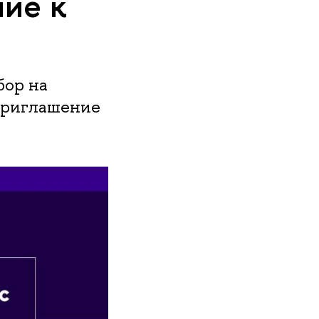
ие к
бор на
приглашение