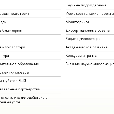
Научные подразделения
вская подготовка
Исследовательские проекты
иады
Мониторинги
в бакалавриат
Диссертационные советы
Защиты диссертаций
в магистратуру
Академическое развитие
нтура
Конкурсы и гранты
ительное образование
Внешние научно-информаци
развития карьеры
-инкубатор ВШЭ
вательные партнерства
ая связь и взаимодействие с
телями услуг