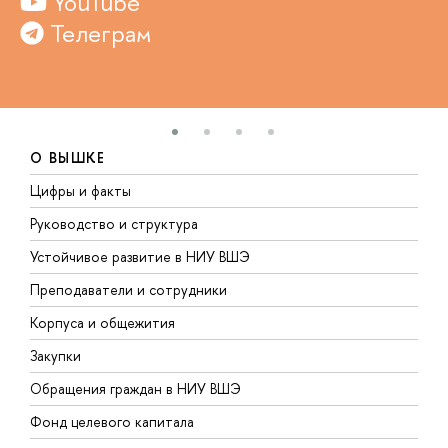
YouTube
Телеграм
О ВЫШКЕ
Цифры и факты
Л
Руководство и структура
Д
Устойчивое развитие в НИУ ВШЭ
О
Преподаватели и сотрудники
П
Корпуса и общежития
В
Закупки
П
Обращения граждан в НИУ ВШЭ
А
Фонд целевого капитала
Д