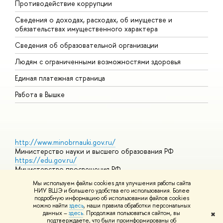
Противодействие коррупции
Ц
Сведения о доходах, расходах, об имуществе и
Б
обязательствах имущественного характера
О
Сведения об образовательной организации
О
Людям с ограниченными возможностями здоровья
Единая платежная страница
Работа в Вышке
http://www.minobrnauki.gov.ru/
Министерство науки и высшего образования РФ
https://edu.gov.ru/
Министерство просвещения РФ
https://elearning.hse.ru/mooc
Мы используем файлы cookies для улучшения работы сайта
Массовые открытые онлайн-курсы
НИУ ВШЭ и большего удобства его использования. Более
подробную информацию об использовании файлов cookies
можно найти
здесь
, наши правила обработки персональных
данных –
здесь
. Продолжая пользоваться сайтом, вы
✖
© НИУ ВШЭ 1993–2026
Адреса и контакты
Условия
подтверждаете, что были проинформированы об