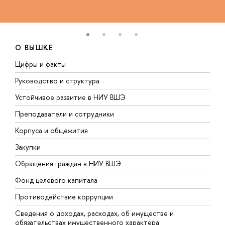
О ВЫШКЕ
Цифры и факты
Л
Руководство и структура
Д
Устойчивое развитие в НИУ ВШЭ
О
Преподаватели и сотрудники
П
Корпуса и общежития
В
Закупки
П
Обращения граждан в НИУ ВШЭ
А
Фонд целевого капитала
Д
Противодействие коррупции
Ц
Сведения о доходах, расходах, об имуществе и
Б
обязательствах имущественного характера