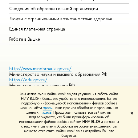
О
Сведения об образовательной организации
О
Людям с ограниченными возможностями здоровья
Единая платежная страница
Работа в Вышке
http://www.minobrnauki.gov.ru/
Министерство науки и высшего образования РФ
https://edu.gov.ru/
Министерство просвещения РФ
https://elearning.hse.ru/mooc
Мы используем файлы cookies для улучшения работы сайта
Массовые открытые онлайн-курсы
НИУ ВШЭ и большего удобства его использования. Более
подробную информацию об использовании файлов cookies
можно найти
здесь
, наши правила обработки персональных
данных –
здесь
. Продолжая пользоваться сайтом, вы
✖
© НИУ ВШЭ 1993–2026
Адреса и контакты
Условия
подтверждаете, что были проинформированы об
использования материалов
Политика конфиденциальности
Карта
использовании файлов cookies сайтом НИУ ВШЭ и согласны
сайта
с нашими правилами обработки персональных данных. Вы
Шрифты HSE Sans и HSE Slab разработаны в
Школе дизайна НИУ
можете отключить файлы cookies в настройках Вашего
ВШЭ
браузера.