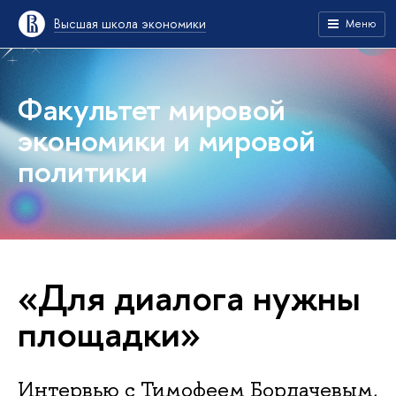
Высшая школа экономики
Меню
Факультет мировой
экономики и мировой
политики
«Для диалога нужны
площадки»
Интервью с Тимофеем Бордачевым,