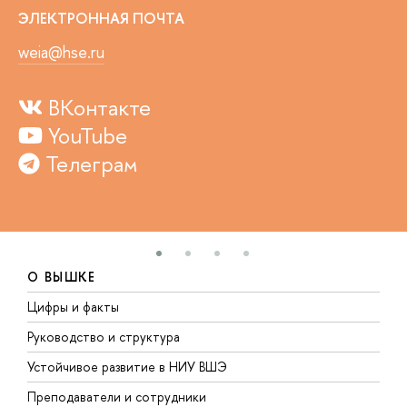
ЭЛЕКТРОННАЯ ПОЧТА
weia@hse.ru
ВКонтакте
YouTube
Телеграм
О ВЫШКЕ
Цифры и факты
Л
Руководство и структура
Д
Устойчивое развитие в НИУ ВШЭ
О
Преподаватели и сотрудники
П