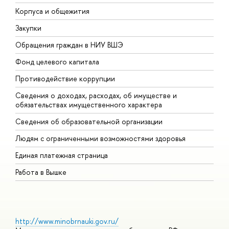
Корпуса и общежития
В
Закупки
П
Обращения граждан в НИУ ВШЭ
А
Фонд целевого капитала
Д
Противодействие коррупции
Ц
Сведения о доходах, расходах, об имуществе и
Б
обязательствах имущественного характера
О
Сведения об образовательной организации
О
Людям с ограниченными возможностями здоровья
Единая платежная страница
Работа в Вышке
http://www.minobrnauki.gov.ru/