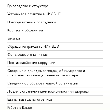
Руководство и структура
Д
Устойчивое развитие в НИУ ВШЭ
О
Преподаватели и сотрудники
П
Корпуса и общежития
В
Закупки
П
Обращения граждан в НИУ ВШЭ
А
Фонд целевого капитала
Д
Противодействие коррупции
Ц
Сведения о доходах, расходах, об имуществе и
Б
обязательствах имущественного характера
О
Сведения об образовательной организации
О
Людям с ограниченными возможностями здоровья
Единая платежная страница
Работа в Вышке