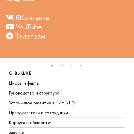
ВКонтакте
YouTube
Телеграм
О ВЫШКЕ
Цифры и факты
Л
Руководство и структура
Д
Устойчивое развитие в НИУ ВШЭ
О
Преподаватели и сотрудники
П
Корпуса и общежития
В
Закупки
П