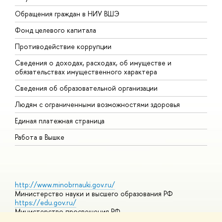
Обращения граждан в НИУ ВШЭ
А
Фонд целевого капитала
Д
Противодействие коррупции
Ц
Сведения о доходах, расходах, об имуществе и
Б
обязательствах имущественного характера
О
Сведения об образовательной организации
О
Людям с ограниченными возможностями здоровья
Единая платежная страница
Работа в Вышке
http://www.minobrnauki.gov.ru/
Министерство науки и высшего образования РФ
https://edu.gov.ru/
Министерство просвещения РФ
https://elearning.hse.ru/mooc