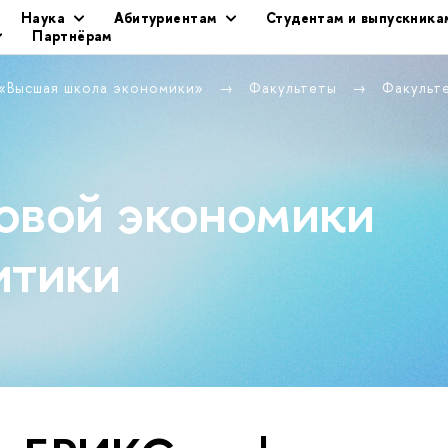
Наука
Абитуриентам
Студентам и выпускника
Партнёрам
 «Высшая школа экономики»
Факультеты
Факульт
овой экономики
итики