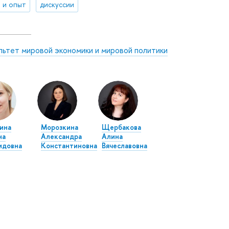
 и опыт
дискуссии
льтет мировой экономики и мировой политики
ина
Морозкина
Щербакова
на
Александра
Алина
идовна
Константиновна
Вячеславовна