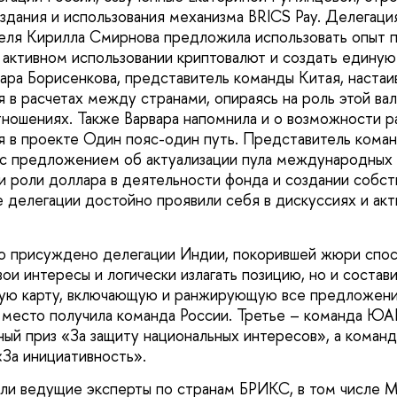
здания и использования механизма BRICS Pay. Делегаци
еля Кирилла Смирнова предложила использовать опыт 
 активном использовании криптовалют и создать единую
ара Борисенкова, представитель команды Китая, настаи
я в расчетах между странами, опираясь на роль этой ва
ношениях. Также Варвара напомнила и о возможности 
я в проекте Один пояс-один путь. Представитель ком
 с предложением об актуализации пула международных
и роли доллара в деятельности фонда и создании собс
 делегации достойно проявили себя в дискуссиях и ак
о присуждено делегации Индии, покорившей жюри спо
ои интересы и логически излагать позицию, но и состав
ую карту, включающую и ранжирующую все предложен
 место получила команда России. Третье – команда ЮА
ный приз «За защиту национальных интересов», а команд
«За инициативность».
ли ведущие эксперты по странам БРИКС, в том числе 