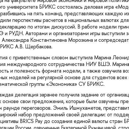
да на факультете мировой экономики и мировой полит
го университета БРИКС состоялась деловая игра «Мод
 разбившись на пять команд, представляющих каждую из
дили перспективы расчетов в национальных валютах дл
декларацию по итогам дискуссий. В работе модели прин
и РУДН. Авторами и организаторами игры выступили з
Александра Константиновна Морозкина и сопредседа
РИКС А.В. Щербакова.
тия с приветственным словом выступила Марина Леонид
ения международного сотрудничества НИУ ВШЭ. Марин
ость и полезность формата модели, а также озвучила в
ых моделей на регулярной основе для студентов всех 
матической группы «Экономика» СУ БРИКС.
аждая делегация заранее получила задание от организа
их основе свои предложения, которые были озвучены пр
м раунде переговоров. Эмиль Ишмухаметов, представи
 широкий набор предложений своей делегации: от подд
иативы BRICS Pay до создания единой валюты стран Б
ации России, озвученные Екатериной Румянцевой, стро