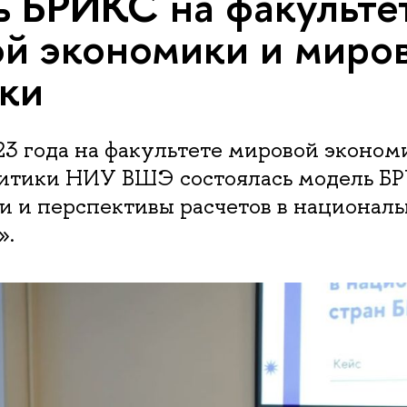
 БРИКС на факульте
й экономики и миро
ки
23 года на факультете мировой эконом
итики НИУ ВШЭ состоялась модель Б
и и перспективы расчетов в национал
».