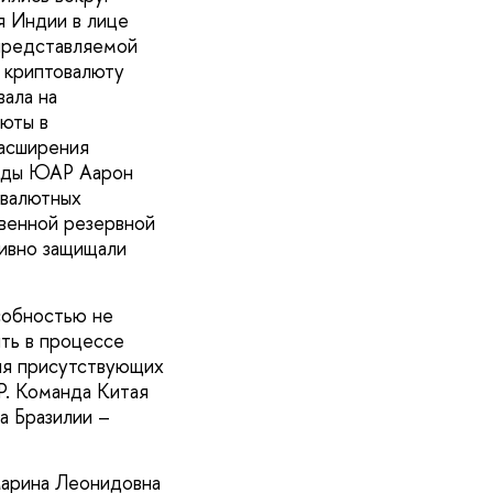
я Индии в лице
представляемой
 криптовалюту
вала на
люты в
расширения
анды ЮАР Аарон
 валютных
твенной резервной
тивно защищали
собностью не
ить в процессе
ия присутствующих
Р. Команда Китая
а Бразилии –
Марина Леонидовна