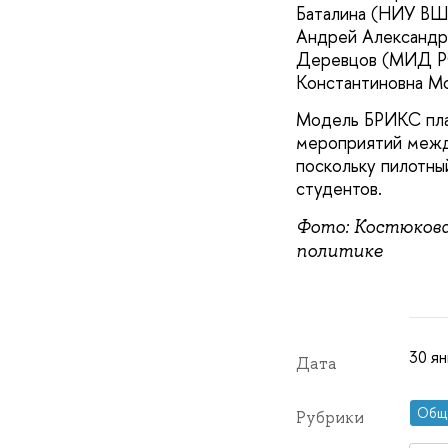
Баталина (НИУ ВШЭ
Андрей Александр
Деревцов (МИД РФ
Константиновна М
Модель БРИКС план
мероприятий межд
поскольку пилотны
студентов.
Фото: Костюкова
политике
30 ян
Дата
Общ
Рубрики