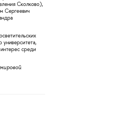
вления Сколково),
м Сергеевич
андра
осветительских
 университета,
й интерес среди
 мировой