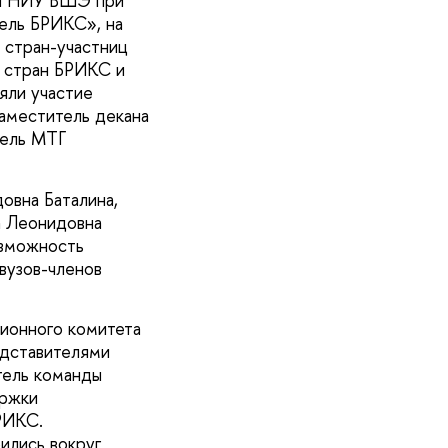
ики НИУ ВШЭ при
ель БРИКС», на
 стран-участниц
я стран БРИКС и
яли участие
аместитель декана
тель МТГ
овна Баталина,
а Леонидовна
озможность
вузов-членов
ционного комитета
едставителями
тель команды
ержки
РИКС.
ились вокруг