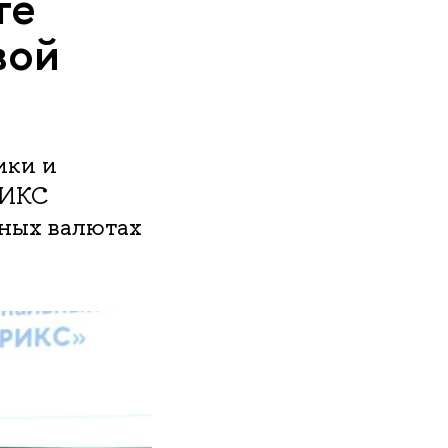
те
вой
ики и
РИКС
ьных валютах