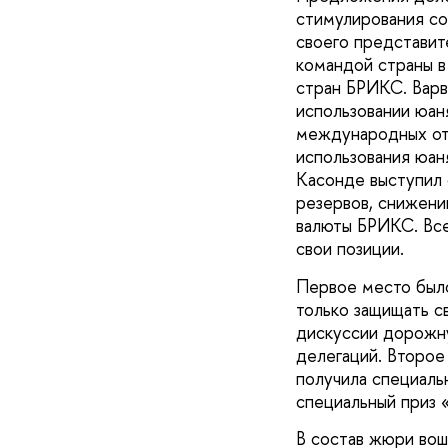
стимулирования со
своего представит
командой страны в
стран БРИКС. Варв
использовании юан
международных от
использования юан
Касонде выступил
резервов, снижени
валюты БРИКС. Все
свои позиции.
Первое место был
только защищать св
дискуссии дорожн
делегаций. Второе
получила специаль
специальный приз 
В состав жюри вош