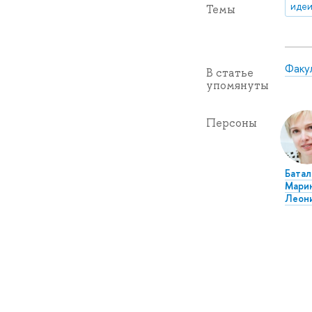
идеи
Темы
Факу
В статье
упомянуты
Персоны
Батал
Мари
Леон