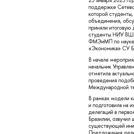
25 января 2023 го
поддержке Сетево
которой студенты,
объединения, обсу
приняли итоговую 
студенты НИУ ВШЭ 
ФМЭиМП по науке 
«Экономика» СУ Б
В начале мероприя
начальник Управл
отметила актуальн
проведения подобн
Международной те
В рамках модели к
и подготовила на 
делегаций в перво
Бразилии, озвучил
существующей иниц
Предложения делег