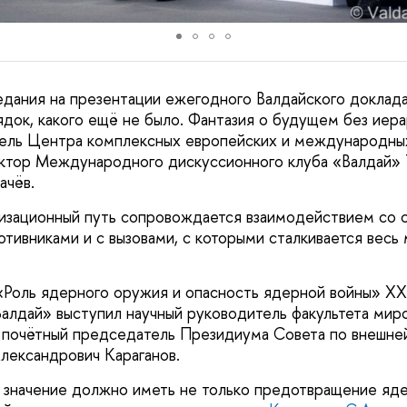
едания на презентации ежегодного Валдайского доклад
ядок, какого ещё не было. Фантазия о будущем без иер
тель Центра комплексных европейских и международны
ктор Международного дискуссионного клуба «Валдай»
ачёв.
изационный путь сопровождается взаимодействием со 
тивниками и с вызовами, с которыми сталкивается весь 
«Роль ядерного оружия и опасность ядерной войны» X
Валдай» выступил научный руководитель факультета мир
 почётный председатель Президиума Совета по внешне
лександрович Караганов.
значение должно иметь не только предотвращение яде