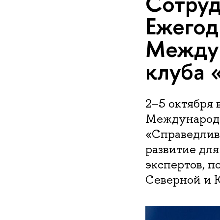
Сотруд
Ежегод
Междун
клуба 
2–5 октября 
Международн
«Справедлива
развитие для
экспертов, п
Северной и 