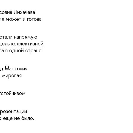
совна Лихачёва
ия может и готова
 стали напрямую
дель коллективной
са в одной стране
ид Маркович
: мировая
устойчивом
презентации
о ещё не было.