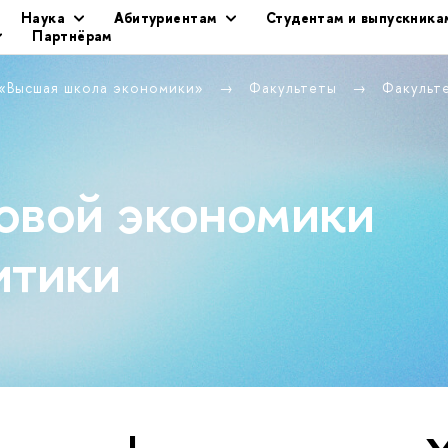
Наука
Абитуриентам
Студентам и выпускника
Партнёрам
 «Высшая школа экономики»
Факультеты
Факульт
овой экономики
итики