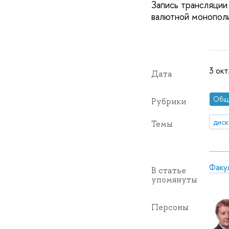
Запись трансляции
валютной монополи
3 окт
Дата
Общ
Рубрики
диск
Темы
Факу
В статье
упомянуты
Персоны