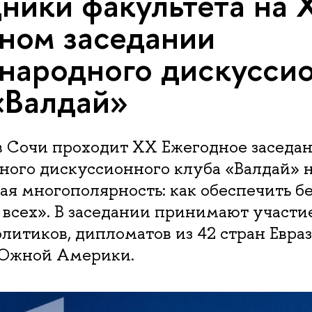
ники факультета на 
ном заседании
ародного дискусси
«Валдай»
в Сочи проходит XX Ежегодное заседа
ого дискуссионного клуба «Валдай» н
я многополярность: как обеспечить бе
 всех». В заседании принимают участи
олитиков, дипломатов из 42 стран Евра
Южной Америки.