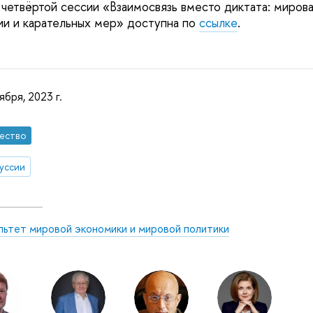
 четвёртой сессии «Взаимосвязь вместо диктата: миров
и и карательных мер» доступна по
ссылке
.
ября, 2023 г.
ество
уссии
льтет мировой экономики и мировой политики