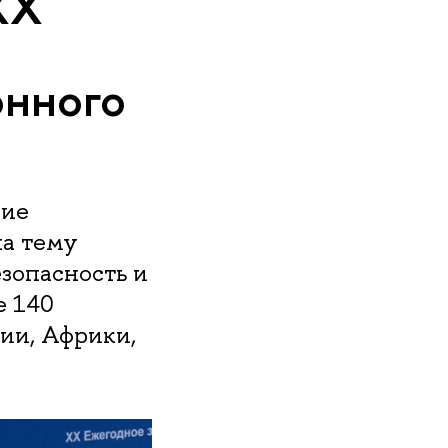
XX
онного
ние
а тему
зопасность и
е 140
зии, Африки,