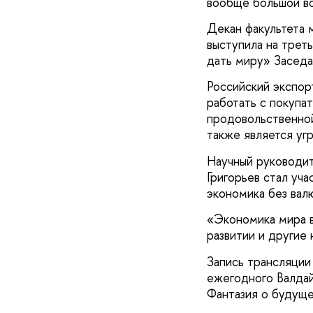
вообще большой в
Декан факультета 
выступила на трет
дать миру» Заседа
Российский экспор
работать с покупа
продовольственной
также является уг
Научный руковод
Григорьев стал уч
экономика без вал
«Экономика мира в
развитии и другие 
Запись трансляции
ежегодного Валдай
Фантазия о будущ