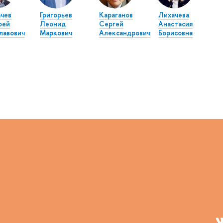
чев
Григорьев
Караганов
Лихачева
фей
Леонид
Сергей
Анастасия
лавович
Маркович
Александрович
Борисовна