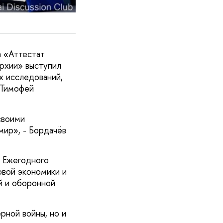
а «Аттестат
архии» выступил
х исследований,
 Тимофей
своими
мир», - Бордачёв
X Ежегодного
овой экономики и
й и оборонной
рной войны, но и