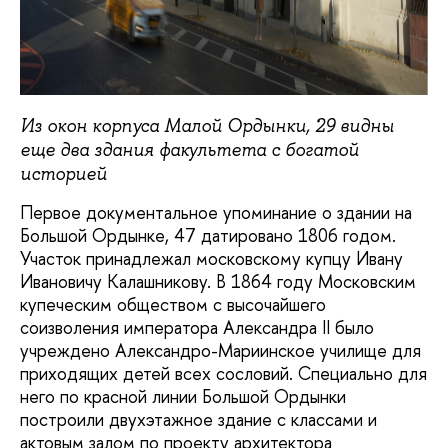
Из окон корпуса Малой Ордынки, 29 видны
еще два здания факультета с богатой
историей
Первое документальное упоминание о здании на
Большой Ордынке, 47 датировано 1806 годом.
Участок принадлежал московскому купцу Ивану
Ивановичу Калашникову. В 1864 году Московским
купеческим обществом с высочайшего
соизволения императора Александра II было
учреждено Александро-Мариинское училище для
приходящих детей всех сословий. Специально для
него по красной линии Большой Ордынки
построили двухэтажное здание с классами и
актовым залом по проекту архитектора