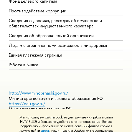
Фонд целевого капитала
Д
Противодействие коррупции
Ц
Сведения о доходах, расходах, об имуществе и
Б
обязательствах имущественного характера
О
Сведения об образовательной организации
О
Людям с ограниченными возможностями здоровья
Единая платежная страница
Работа в Вышке
http://www.minobrnauki.gov.ru/
Министерство науки и высшего образования РФ
https://edu.gov.ru/
Министерство просвещения РФ
https://elearning.hse.ru/mooc
Мы используем файлы cookies для улучшения работы сайта
Массовые открытые онлайн-курсы
НИУ ВШЭ и большего удобства его использования. Более
подробную информацию об использовании файлов cookies
можно найти
здесь
, наши правила обработки персональных