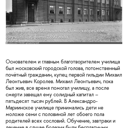
Александро-Мариинское Замоскворецкое
училище, фото 1890 года.
Основателем и главным благотворителем училища
был московский городской голова, потомственный
почётный гражданин, купец первой гильдии Михаил
Леонтьевич Королев. Михаил Леонтьевич, пока
был жив, все время помогал училищу, а после
смерти завещал ему солидный капитал –
пятьдесят тысяч рублей. В Александро-
Мариинское училище принимались дети не
моложе семи с половиной лет обоего пола
родителей всех сословий. Обучение, завтраки и
лечение в случае болезни были бесплатными.