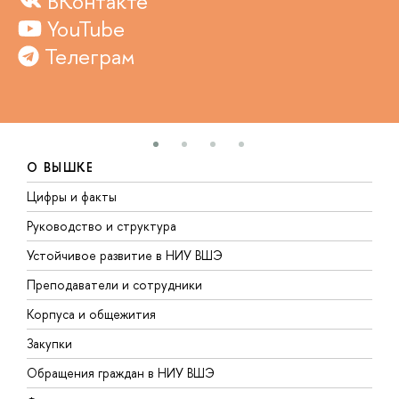
ВКонтакте
YouTube
Телеграм
О ВЫШКЕ
Цифры и факты
Л
Руководство и структура
Д
Устойчивое развитие в НИУ ВШЭ
О
Преподаватели и сотрудники
П
Корпуса и общежития
В
Закупки
П
Обращения граждан в НИУ ВШЭ
А