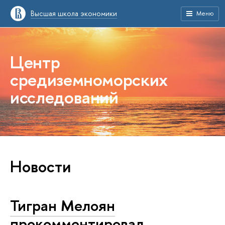
Высшая школа экономики
Меню
Центр
средиземноморских
исследований
Новости
Тигран Мелоян
прокомментировал