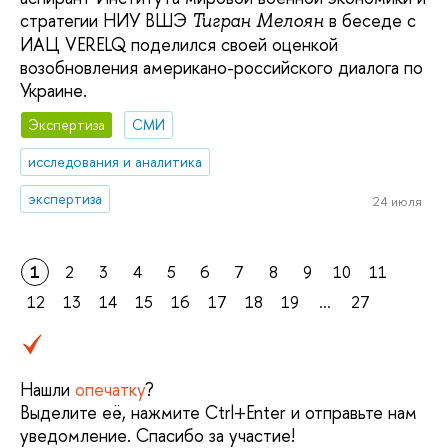
стратегии НИУ ВШЭ
в беседе с
Тигран Мелоян
ИАЦ VERELQ поделился своей оценкой
возобновления американо-российского диалога по
Украине.
Экспертиза
СМИ
исследования и аналитика
экспертиза
24 июля
1
2
3
4
5
6
7
8
9
10
11
12
13
14
15
16
17
18
19
...
27
Нашли
опечатку
?
Выделите её, нажмите Ctrl+Enter и отправьте нам
уведомление. Спасибо за участие!