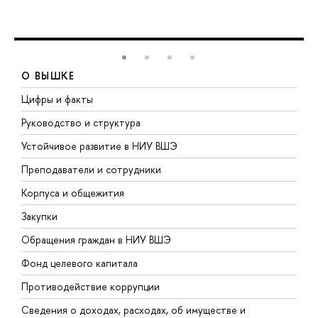
О ВЫШКЕ
Цифры и факты
Л
Руководство и структура
Д
Устойчивое развитие в НИУ ВШЭ
О
Преподаватели и сотрудники
П
Корпуса и общежития
В
Закупки
П
Обращения граждан в НИУ ВШЭ
А
Фонд целевого капитала
Д
Противодействие коррупции
Ц
Сведения о доходах, расходах, об имуществе и
Б