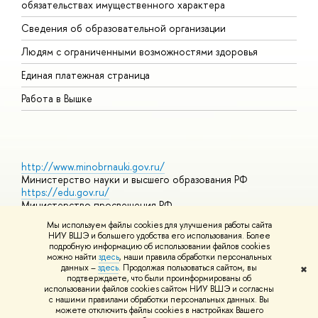
обязательствах имущественного характера
О
Сведения об образовательной организации
О
Людям с ограниченными возможностями здоровья
Единая платежная страница
Работа в Вышке
http://www.minobrnauki.gov.ru/
Министерство науки и высшего образования РФ
https://edu.gov.ru/
Министерство просвещения РФ
https://elearning.hse.ru/mooc
Мы используем файлы cookies для улучшения работы сайта
Массовые открытые онлайн-курсы
НИУ ВШЭ и большего удобства его использования. Более
подробную информацию об использовании файлов cookies
можно найти
здесь
, наши правила обработки персональных
данных –
здесь
. Продолжая пользоваться сайтом, вы
✖
© НИУ ВШЭ 1993–2026
Адреса и контакты
Условия
подтверждаете, что были проинформированы об
использования материалов
Политика конфиденциальности
Карта
использовании файлов cookies сайтом НИУ ВШЭ и согласны
сайта
с нашими правилами обработки персональных данных. Вы
Шрифты HSE Sans и HSE Slab разработаны в
Школе дизайна НИУ
можете отключить файлы cookies в настройках Вашего
ВШЭ