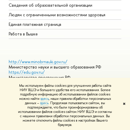
Сведения об образовательной организации
О
Людям с ограниченными возможностями здоровья
Единая платежная страница
Работа в Вышке
http://www.minobrnauki.gov.ru/
Министерство науки и высшего образования РФ
https://edu.gov.ru/
Министерство просвещения РФ
https://elearning.hse.ru/mooc
Мы используем файлы cookies для улучшения работы сайта
Массовые открытые онлайн-курсы
НИУ ВШЭ и большего удобства его использования. Более
подробную информацию об использовании файлов cookies
можно найти
здесь
, наши правила обработки персональных
данных –
здесь
. Продолжая пользоваться сайтом, вы
✖
© НИУ ВШЭ 1993–2026
Адреса и контакты
Условия
подтверждаете, что были проинформированы об
использования материалов
Политика конфиденциальности
Карта
использовании файлов cookies сайтом НИУ ВШЭ и согласны
сайта
с нашими правилами обработки персональных данных. Вы
Шрифты HSE Sans и HSE Slab разработаны в
Школе дизайна НИУ
можете отключить файлы cookies в настройках Вашего
ВШЭ
браузера.
Редактору