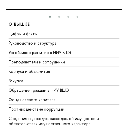
О ВЫШКЕ
Цифры и факты
Л
Руководство и структура
Д
Устойчивое развитие в НИУ ВШЭ
О
Преподаватели и сотрудники
П
Корпуса и общежития
В
Закупки
П
Обращения граждан в НИУ ВШЭ
А
Фонд целевого капитала
Д
Противодействие коррупции
Ц
Сведения о доходах, расходах, об имуществе и
Б
обязательствах имущественного характера
О