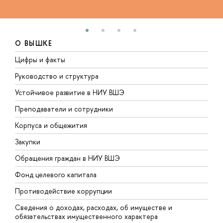
О ВЫШКЕ
Цифры и факты
Л
Руководство и структура
Д
Устойчивое развитие в НИУ ВШЭ
О
Преподаватели и сотрудники
П
Корпуса и общежития
В
Закупки
П
Обращения граждан в НИУ ВШЭ
А
Фонд целевого капитала
Д
Противодействие коррупции
Ц
Сведения о доходах, расходах, об имуществе и
Б
обязательствах имущественного характера