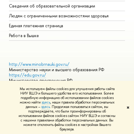
О
Сведения об образовательной организации
О
Людям с ограниченными возможностями здоровья
Единая платежная страница
Работа в Вышке
http://www.minobrnauki.gov.ru/
Министерство науки и высшего образования РФ
https://edu.gov.ru/
Министерство просвещения РФ
https://elearning.hse.ru/mooc
Мы используем файлы cookies для улучшения работы сайта
Массовые открытые онлайн-курсы
НИУ ВШЭ и большего удобства его использования. Более
подробную информацию об использовании файлов cookies
можно найти
здесь
, наши правила обработки персональных
данных –
здесь
. Продолжая пользоваться сайтом, вы
✖
© НИУ ВШЭ 1993–2026
Адреса и контакты
Условия
подтверждаете, что были проинформированы об
использования материалов
Политика конфиденциальности
Карта
использовании файлов cookies сайтом НИУ ВШЭ и согласны
сайта
с нашими правилами обработки персональных данных. Вы
Шрифты HSE Sans и HSE Slab разработаны в
Школе дизайна НИУ
можете отключить файлы cookies в настройках Вашего
ВШЭ
браузера.
Редактору