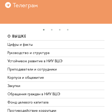
Телеграм
О ВЫШКЕ
Цифры и факты
Л
Руководство и структура
Д
Устойчивое развитие в НИУ ВШЭ
О
Преподаватели и сотрудники
П
Корпуса и общежития
В
Закупки
П
Обращения граждан в НИУ ВШЭ
А
Фонд целевого капитала
Д
Противодействие коррупции
Ц