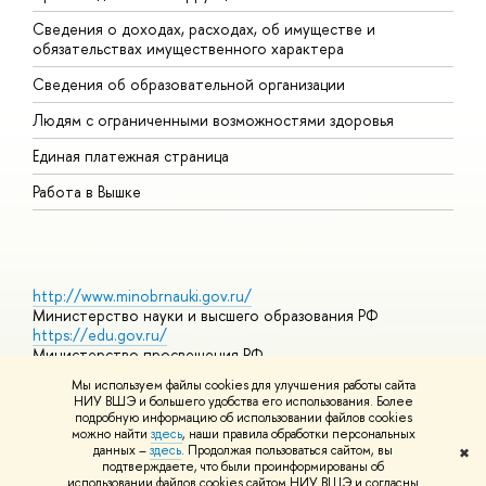
Сведения о доходах, расходах, об имуществе и
Б
обязательствах имущественного характера
О
Сведения об образовательной организации
О
Людям с ограниченными возможностями здоровья
Единая платежная страница
Работа в Вышке
http://www.minobrnauki.gov.ru/
Министерство науки и высшего образования РФ
https://edu.gov.ru/
Министерство просвещения РФ
https://elearning.hse.ru/mooc
Мы используем файлы cookies для улучшения работы сайта
Массовые открытые онлайн-курсы
НИУ ВШЭ и большего удобства его использования. Более
подробную информацию об использовании файлов cookies
можно найти
здесь
, наши правила обработки персональных
данных –
здесь
. Продолжая пользоваться сайтом, вы
✖
© НИУ ВШЭ 1993–2026
Адреса и контакты
Условия
подтверждаете, что были проинформированы об
использования материалов
Политика конфиденциальности
Карта
использовании файлов cookies сайтом НИУ ВШЭ и согласны