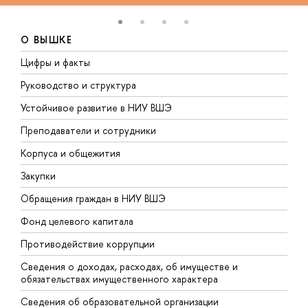
О ВЫШКЕ
Цифры и факты
Л
Руководство и структура
Д
Устойчивое развитие в НИУ ВШЭ
О
Преподаватели и сотрудники
П
Корпуса и общежития
В
Закупки
П
Обращения граждан в НИУ ВШЭ
А
Фонд целевого капитала
Д
Противодействие коррупции
Ц
Сведения о доходах, расходах, об имуществе и
Б
обязательствах имущественного характера
О
Сведения об образовательной организации