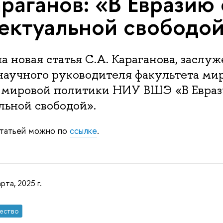
араганов: «В Евразию 
ектуальной свободо
 новая статья С.А. Караганова, заслу
научного руководителя факультета ми
 мировой политики НИУ ВШЭ «В Евраз
льной свободой».
статьей можно по
ссылке
.
рта, 2025 г.
ество