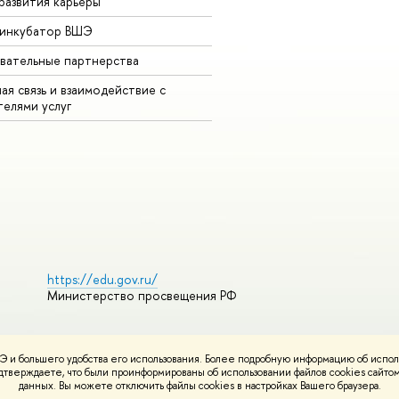
развития карьеры
-инкубатор ВШЭ
вательные партнерства
ая связь и взаимодействие с
телями услуг
https://edu.gov.ru/
Министерство просвещения РФ
 и большего удобства его использования. Более подробную информацию об испол
ования материалов
Политика конфиденциальности
Карта сайта
подтверждаете, что были проинформированы об использовании файлов cookies сай
НИУ ВШЭ
данных. Вы можете отключить файлы cookies в настройках Вашего браузера.