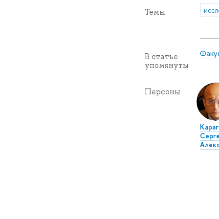
иссл
Темы
Факу
В статье
упомянуты
Персоны
Караг
Серг
Алек