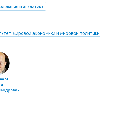
едования и аналитика
льтет мировой экономики и мировой политики
анов
ей
сандрович