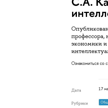
С.А. К
интелл
Опубликована
профессора, 
экономики и
интеллектуа
Ознакомиться со 
17 ма
Дата
Общ
Рубрики