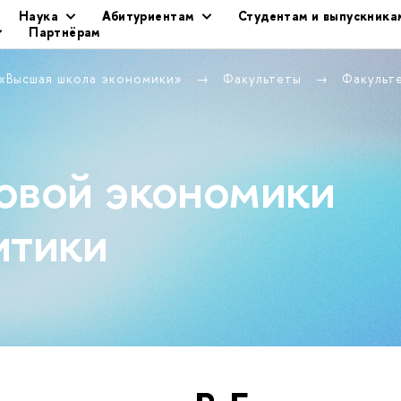
Наука
Абитуриентам
Студентам и выпускника
Партнёрам
 «Высшая школа экономики»
Факультеты
Факульт
овой экономики
итики