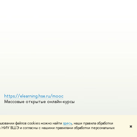
https://elearning.hse.ru/mooc
Массовые открытые онлайн-курсы
ьзовании файлов cookies можно найти
здесь
, наши правила обработки
Редактору
✖
том НИУ ВШЭ и согласны с нашими правилами обработки персональных