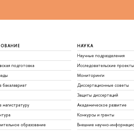
ЗОВАНИЕ
НАУКА
Научные подразделения
вская подготовка
Исследовательские проекты
иады
Мониторинги
в бакалавриат
Диссертационные советы
Защиты диссертаций
в магистратуру
Академическое развитие
нтура
Конкурсы и гранты
ительное образование
Внешние научно-информаци