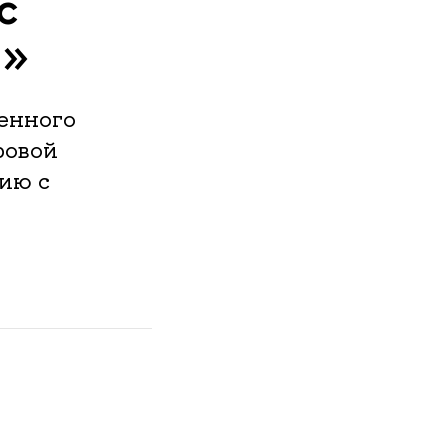
с
й»
женного
ровой
ию с