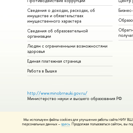
Противодействие коррупции
Центр 
Сведения о доходах, расходах, об
Бизнес
имуществе и обязательствах
Образо
имущественного характера
Обратн
Сведения об образовательной
получа
организации
Людям с ограниченными возможностями
здоровья
Единая платежная страница
Работа в Вышке
http://www.minobrnauki.gov.ru/
Министерство науки и высшего образования РФ
Мы используем файлы cookies для улучшения работы сайта НИУ ВШЭ
© НИУ ВШЭ 1993–2026
Адреса и контакты
Условия использ
персональных данных –
здесь
. Продолжая пользоваться сайтом, вы 
Шрифты HSE Sans и HSE Slab разработаны в
Школе дизайна 