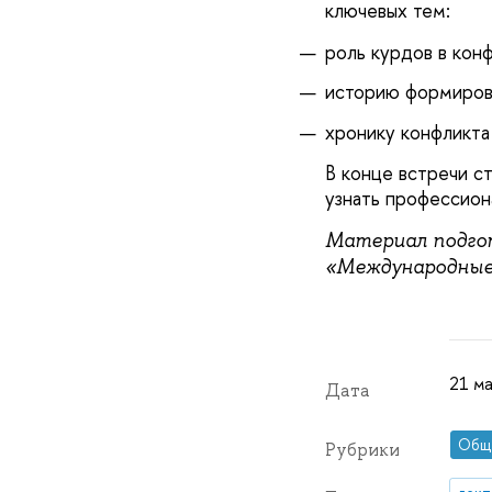
ключевых тем:
роль курдов в кон
историю формирова
хронику конфликта
В конце встречи с
узнать профессион
Материал подгот
«Международные
21 ма
Дата
Общ
Рубрики