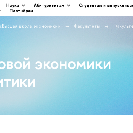
Наука
Абитуриентам
Студентам и выпускника
Партнёрам
 «Высшая школа экономики»
Факультеты
Факульт
овой экономики
итики