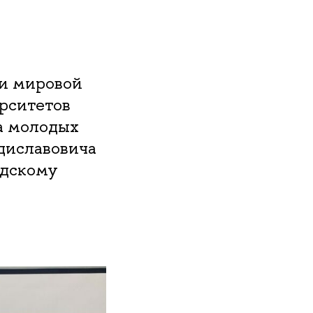
 и мировой
рситетов
а молодых
диславовича
рдскому