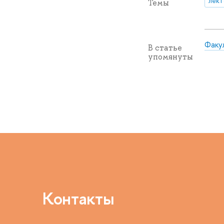
лек
Темы
Факу
В статье
упомянуты
Контакты