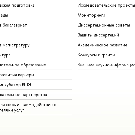
вская подготовка
Исследовательские проекты
иады
Мониторинги
в бакалавриат
Диссертационные советы
Защиты диссертаций
в магистратуру
Академическое развитие
нтура
Конкурсы и гранты
ительное образование
Внешние научно-информаци
развития карьеры
-инкубатор ВШЭ
вательные партнерства
ая связь и взаимодействие с
телями услуг