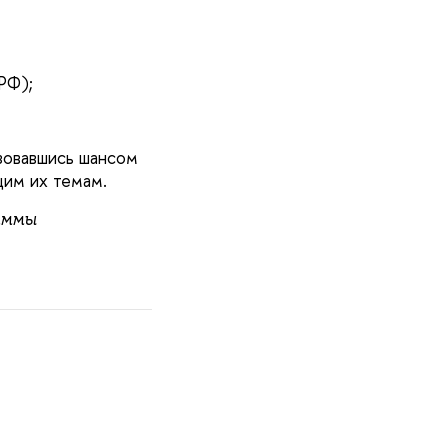
РФ);
зовавшись шансом
щим их темам.
аммы