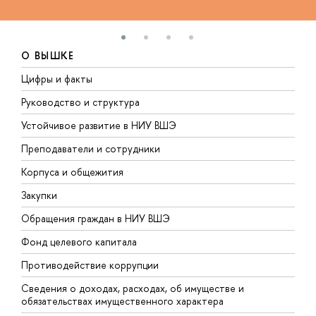
О ВЫШКЕ
Цифры и факты
Л
Руководство и структура
Д
Устойчивое развитие в НИУ ВШЭ
О
Преподаватели и сотрудники
П
Корпуса и общежития
В
Закупки
П
Обращения граждан в НИУ ВШЭ
А
Фонд целевого капитала
Д
Противодействие коррупции
Ц
Сведения о доходах, расходах, об имуществе и
Б
обязательствах имущественного характера
О