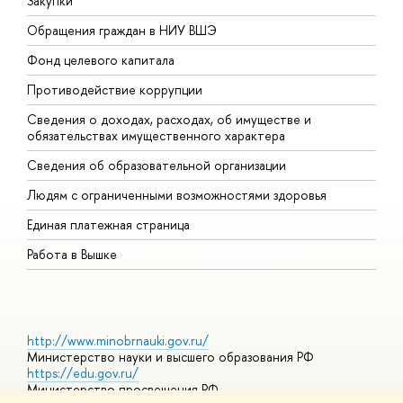
Закупки
П
Обращения граждан в НИУ ВШЭ
А
Фонд целевого капитала
Д
Противодействие коррупции
Ц
Сведения о доходах, расходах, об имуществе и
Б
обязательствах имущественного характера
О
Сведения об образовательной организации
О
Людям с ограниченными возможностями здоровья
Единая платежная страница
Работа в Вышке
http://www.minobrnauki.gov.ru/
Министерство науки и высшего образования РФ
https://edu.gov.ru/
Министерство просвещения РФ