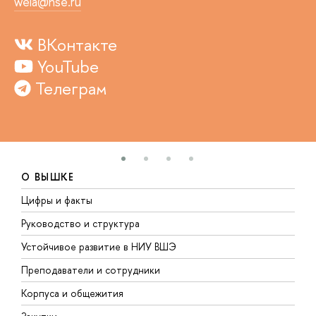
weia@hse.ru
ВКонтакте
YouTube
Телеграм
О ВЫШКЕ
Цифры и факты
Л
Руководство и структура
Д
Устойчивое развитие в НИУ ВШЭ
О
Преподаватели и сотрудники
П
Корпуса и общежития
В