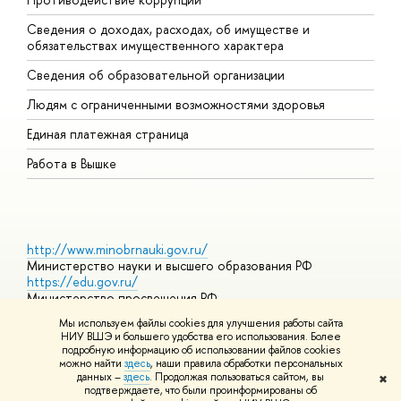
Сведения о доходах, расходах, об имуществе и
Б
обязательствах имущественного характера
О
Сведения об образовательной организации
О
Людям с ограниченными возможностями здоровья
Единая платежная страница
Работа в Вышке
http://www.minobrnauki.gov.ru/
Министерство науки и высшего образования РФ
https://edu.gov.ru/
Министерство просвещения РФ
https://elearning.hse.ru/mooc
Мы используем файлы cookies для улучшения работы сайта
Массовые открытые онлайн-курсы
НИУ ВШЭ и большего удобства его использования. Более
подробную информацию об использовании файлов cookies
можно найти
здесь
, наши правила обработки персональных
данных –
здесь
. Продолжая пользоваться сайтом, вы
✖
© НИУ ВШЭ 1993–2026
Адреса и контакты
Условия
подтверждаете, что были проинформированы об
использования материалов
Политика конфиденциальности
Карта