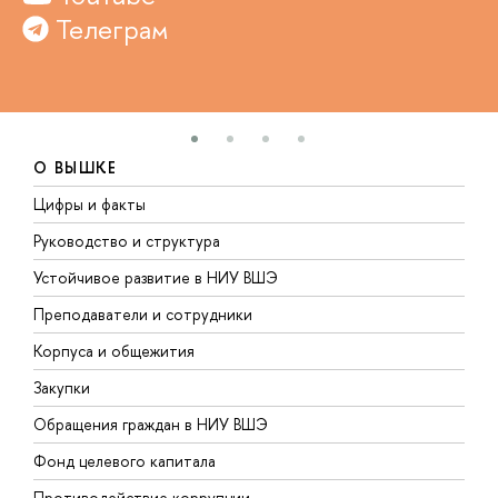
Телеграм
О ВЫШКЕ
Цифры и факты
Л
Руководство и структура
Д
Устойчивое развитие в НИУ ВШЭ
О
Преподаватели и сотрудники
П
Корпуса и общежития
В
Закупки
П
Обращения граждан в НИУ ВШЭ
А
Фонд целевого капитала
Д
Противодействие коррупции
Ц