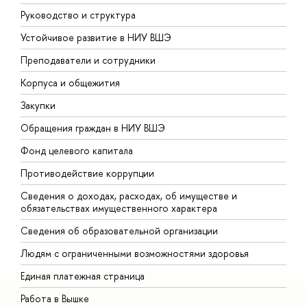
Руководство и структура
Д
Устойчивое развитие в НИУ ВШЭ
О
Преподаватели и сотрудники
П
Корпуса и общежития
В
Закупки
П
Обращения граждан в НИУ ВШЭ
А
Фонд целевого капитала
Д
Противодействие коррупции
Ц
Сведения о доходах, расходах, об имуществе и
Б
обязательствах имущественного характера
О
Сведения об образовательной организации
О
Людям с ограниченными возможностями здоровья
Единая платежная страница
Работа в Вышке