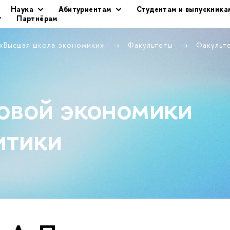
Наука
Абитуриентам
Студентам и выпускника
Партнёрам
 «Высшая школа экономики»
Факультеты
Факульт
овой экономики
итики