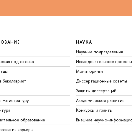
ЗОВАНИЕ
НАУКА
Научные подразделения
вская подготовка
Исследовательские проекты
иады
Мониторинги
в бакалавриат
Диссертационные советы
Защиты диссертаций
в магистратуру
Академическое развитие
нтура
Конкурсы и гранты
ительное образование
Внешние научно-информаци
развития карьеры