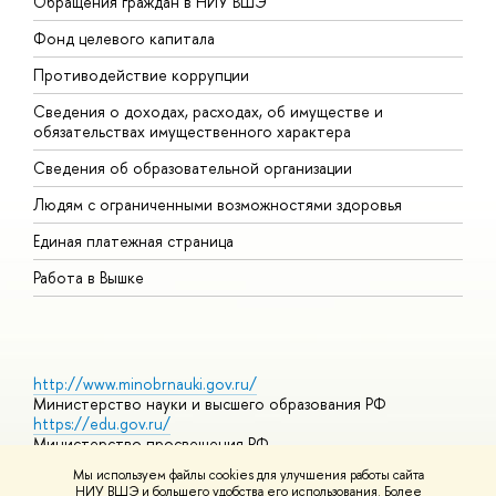
Обращения граждан в НИУ ВШЭ
А
Фонд целевого капитала
Д
Противодействие коррупции
Ц
Сведения о доходах, расходах, об имуществе и
Б
обязательствах имущественного характера
О
Сведения об образовательной организации
О
Людям с ограниченными возможностями здоровья
Единая платежная страница
Работа в Вышке
http://www.minobrnauki.gov.ru/
Министерство науки и высшего образования РФ
https://edu.gov.ru/
Министерство просвещения РФ
https://elearning.hse.ru/mooc
Мы используем файлы cookies для улучшения работы сайта
Массовые открытые онлайн-курсы
НИУ ВШЭ и большего удобства его использования. Более