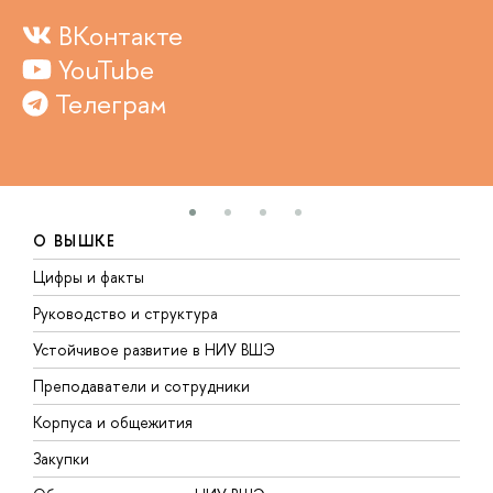
ВКонтакте
YouTube
Телеграм
О ВЫШКЕ
Цифры и факты
Л
Руководство и структура
Д
Устойчивое развитие в НИУ ВШЭ
О
Преподаватели и сотрудники
П
Корпуса и общежития
В
Закупки
П