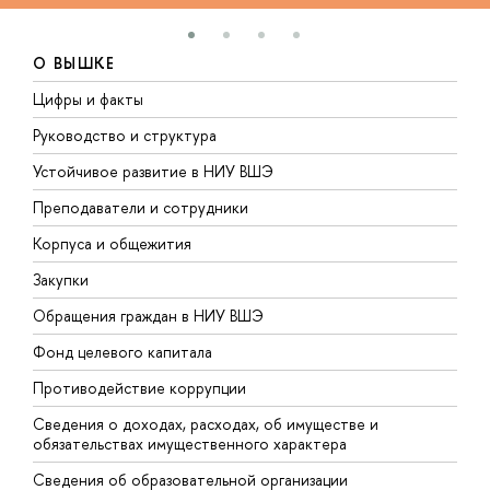
О ВЫШКЕ
Цифры и факты
Л
Руководство и структура
Д
Устойчивое развитие в НИУ ВШЭ
О
Преподаватели и сотрудники
П
Корпуса и общежития
В
Закупки
П
Обращения граждан в НИУ ВШЭ
А
Фонд целевого капитала
Д
Противодействие коррупции
Ц
Сведения о доходах, расходах, об имуществе и
Б
обязательствах имущественного характера
О
Сведения об образовательной организации