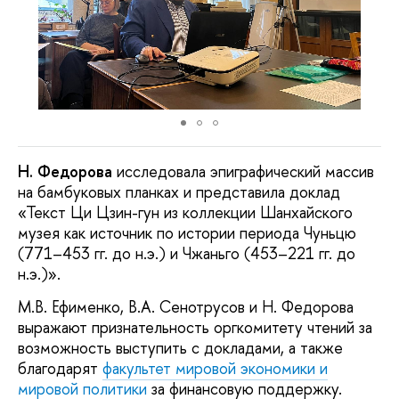
Н. Федорова
исследовала эпиграфический массив
на бамбуковых планках и представила доклад
«Текст Ци Цзин-гун из коллекции Шанхайского
музея как источник по истории периода Чуньцю
(771–453 гг. до н.э.) и Чжаньго (453–221 гг. до
н.э.)».
М.В. Ефименко, В.А. Сенотрусов и Н. Федорова
выражают признательность оргкомитету чтений за
возможность выступить с докладами, а также
благодарят
факультет мировой экономики и
мировой политики
за финансовую поддержку.