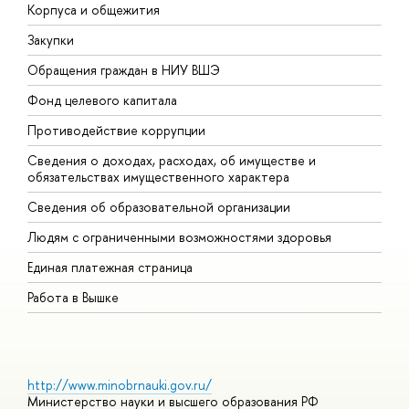
Корпуса и общежития
В
Закупки
П
Обращения граждан в НИУ ВШЭ
А
Фонд целевого капитала
Д
Противодействие коррупции
Ц
Сведения о доходах, расходах, об имуществе и
Б
обязательствах имущественного характера
О
Сведения об образовательной организации
О
Людям с ограниченными возможностями здоровья
Единая платежная страница
Работа в Вышке
http://www.minobrnauki.gov.ru/
Министерство науки и высшего образования РФ