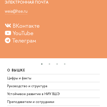
ЭЛЕКТРОННАЯ ПОЧТА
weia@hse.ru
ВКонтакте
YouTube
Телеграм
О ВЫШКЕ
Цифры и факты
Л
Руководство и структура
Д
Устойчивое развитие в НИУ ВШЭ
О
Преподаватели и сотрудники
П