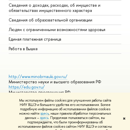
Сведения о доходах, расходах, об имуществе и
Б
обязательствах имущественного характера
О
Сведения об образовательной организации
О
Людям с ограниченными возможностями здоровья
Единая платежная страница
Работа в Вышке
http://www.minobrnauki.gov.ru/
Министерство науки и высшего образования РФ
https://edu.gov.ru/
Министерство просвещения РФ
https://elearning.hse.ru/mooc
Мы используем файлы cookies для улучшения работы сайта
Массовые открытые онлайн-курсы
НИУ ВШЭ и большего удобства его использования. Более
подробную информацию об использовании файлов cookies
можно найти
здесь
, наши правила обработки персональных
данных –
здесь
. Продолжая пользоваться сайтом, вы
✖
© НИУ ВШЭ 1993–2026
Адреса и контакты
Условия
подтверждаете, что были проинформированы об
использования материалов
Политика конфиденциальности
Карта
использовании файлов cookies сайтом НИУ ВШЭ и согласны
сайта