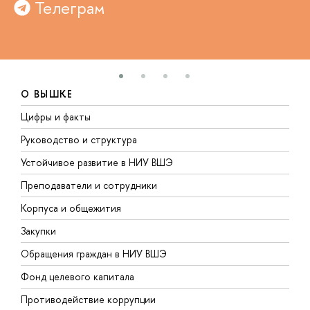
Телеграм
О ВЫШКЕ
Цифры и факты
Л
Руководство и структура
Д
Устойчивое развитие в НИУ ВШЭ
О
Преподаватели и сотрудники
П
Корпуса и общежития
В
Закупки
П
Обращения граждан в НИУ ВШЭ
А
Фонд целевого капитала
Д
Противодействие коррупции
Ц