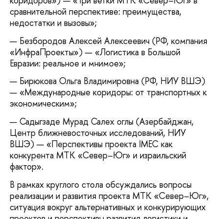
коридоров») — «Три ветки МТК «Север–Юг» в
сравнительной перспективе: преимущества,
недостатки и вызовы»;
Безбородов Алексей Алексеевич (РФ, компания
«ИнфраПроекты») — «Логистика в Большой
Евразии: реальное и мнимое»;
Бирюкова Ольга Владимировна (РФ, НИУ ВШЭ)
— «Международные коридоры: от транспортных к
экономическим»;
Садыгзаде Мурад Салех оглы (Азербайджан,
Центр ближневосточных исследований, НИУ
ВШЭ) — «Перспективы проекта IMEC как
конкурента МТК «Север–Юг» и израильский
фактор».
В рамках круглого стола обсуждались вопросы
реализации и развития проекта МТК «Север–Юг»,
ситуация вокруг альтернативных и конкурирующих
проектов и перспективы развития логистики и