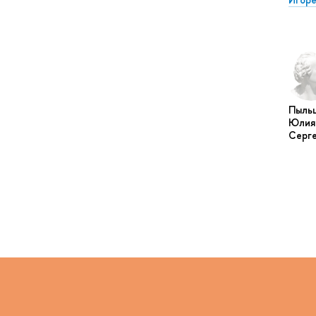
Пыль
Юлия
Серг