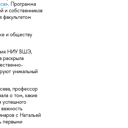
еса»
. Программа
й и собственников
я факультетом
ке и обществу
ения НИУ ВШЭ,
а раскрыла
щественно-
ируют уникальный
усева, профессор
ала о том, какие
я успешного
а важность
инаров с Натальей
ь первыми