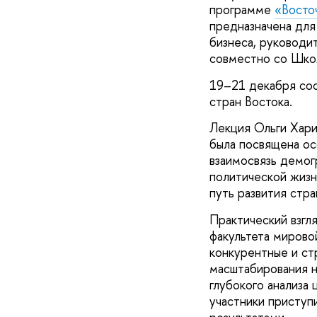
программе
«Восточ
предназначена для
бизнеса, руководи
совместно со Шко
19–21 декабря сос
стран Востока.
Лекция Ольги Хар
была посвящена ос
взаимосвязь демог
политической жизн
путь развития стра
Практический взгл
факультета мирово
конкурентные и с
масштабирования н
глубокого анализа 
участники приступ