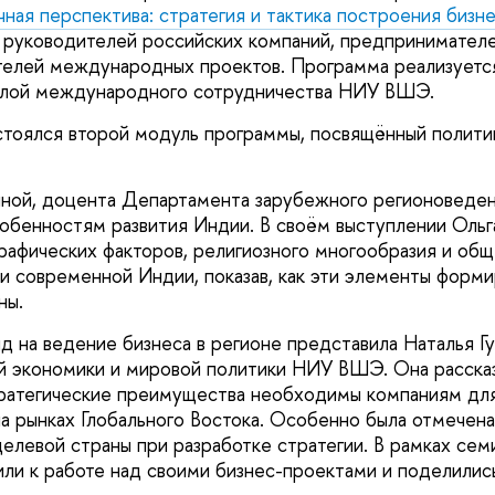
ная перспектива: стратегия и тактика построения бизн
 руководителей российских компаний, предпринимателе
телей международных проектов. Программа реализуетс
лой международного сотрудничества НИУ ВШЭ.
тоялся второй модуль программы, посвящённый полити
иной, доцента Департамента зарубежного регионовед
обенностям развития Индии. В своём выступлении Ольг
рафических факторов, религиозного многообразия и об
и современной Индии, показав, как эти элементы форм
ны.
яд на ведение бизнеса в регионе представила Наталья Г
й экономики и мировой политики НИУ ВШЭ. Она рассказ
тратегические преимущества необходимы компаниям дл
а рынках Глобального Востока. Особенно была отмечен
целевой страны при разработке стратегии. В рамках сем
или к работе над своими бизнес-проектами и поделилис