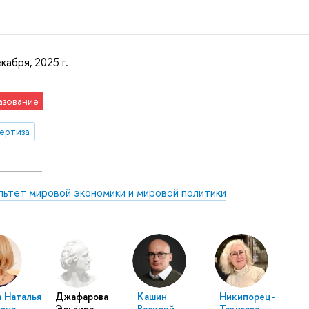
кабря, 2025 г.
азование
ертиза
льтет мировой экономики и мировой политики
а Наталья
Джафарова
Кашин
Никипорец-
вна
Эльвира
Василий
Такигава