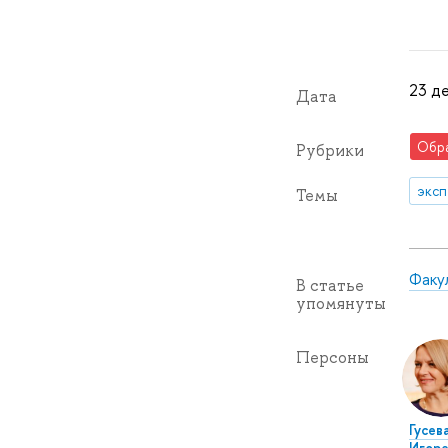
23 де
Дата
Обр
Рубрики
эксп
Темы
Факу
В статье
упомянуты
Персоны
Гусев
Игоре