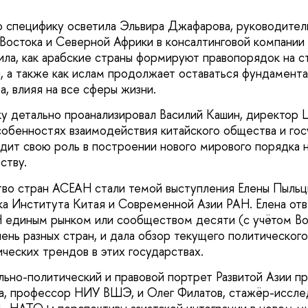
о специфику осветила Эльвира Джафарова, руководител
Востока и Северной Африки в консалтинговой компании 
ила, как арабские страны формируют правопорядок на ст
и, а также как ислам продолжает оставаться фундамент
, влияя на все сферы жизни.
ку детально проанализировал Василий Кашин, директ
собенностях взаимодействия китайского общества и гос
идит свою роль в построении нового мирового порядка н
ству.
во стран АСЕАН стали темой выступления Елены Пыльц
ка Института Китая и Современной Азии РАН. Елена отв
 единым рынком или сообществом десяти (с учётом Во
ень разных стран, и дала обзор текущего политического
ческих трендов в этих государствах.
ьно-политический и правовой портрет Развитой Азии пр
а, профессор НИУ ВШЭ, и Олег Филатов, стажёр-иссле