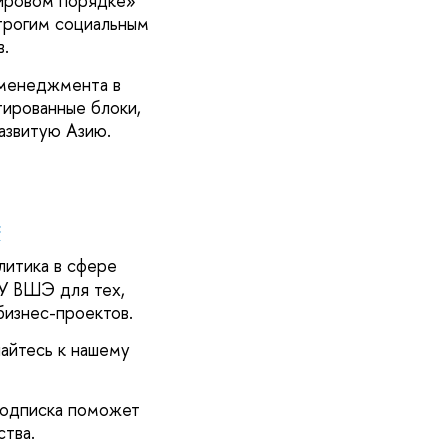
ировом порядке»
трогим социальным
в.
 менеджмента в
ированные блоки,
азвитую Азию.
с
литика в сфере
У ВШЭ для тех,
бизнес-проектов.
айтесь к нашему
 подписка поможет
тва.