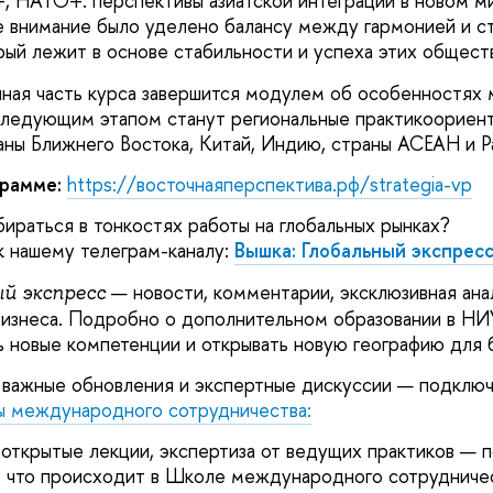
 НАТО+: перспективы азиатской интеграции в новом м
внимание было уделено балансу между гармонией и с
рый лежит в основе стабильности и успеха этих общест
чная часть курса завершится модулем об особенностях
Следующим этапом станут региональные практикоориент
ны Ближнего Востока, Китай, Индию, страны АСЕАН и Р
рамме:
https://восточнаяперспектива.рф/strategia-vp
бираться в тонкостях работы на глобальных рынках?
 нашему телеграм-каналу:
Вышка: Глобальный экспрес
— новости, комментарии, эксклюзивная ана
ый экспресс
изнеса. Подробно о дополнительном образовании в НИ
ть новые компетенции и открывать новую географию для 
 важные обновления и экспертные дискуссии — подключ
 международного сотрудничества:
 открытые лекции, экспертиза от ведущих практиков —
о, что происходит в Школе международного сотрудничес