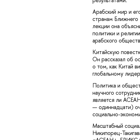
результатами.
Арабский мир и ег
странам Ближнего 
лекции она объясн
политики и религи
арабского общества
Китайскую повест
Он рассказал об о
о том, как Китай в
глобальному лидер
Политика и общест
научного сотрудни
является ли АСЕАН
— одиннадцати) оч
социально-экономи
Масштабный социал
Никипорец-Такигав