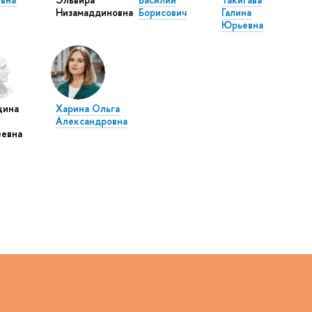
Низамаддиновна
Борисович
Галина
Юрьевна
цина
Харина Ольга
Александровна
еевна