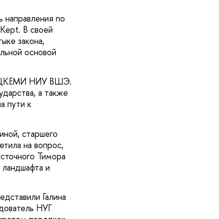
ь направления по
Kept. В своей
ыке закона,
альной основой
ор ЦКЕМИ НИУ ВШЭ.
ударства, а также
а пути к
иной, старшего
етила на вопрос,
сточного Тимора
 ландшафта и
едставили Галина
дователь НУГ