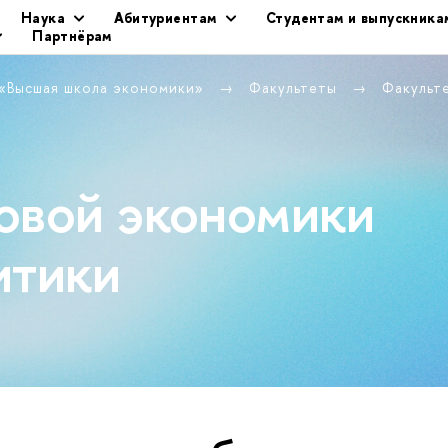
Наука
Абитуриентам
Студентам и выпускника
Партнёрам
 «Высшая школа экономики»
Факультеты
Факульт
овой экономики
итики