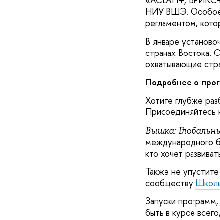
«АСЕАН+, БРИКС+,
НИУ ВШЭ. Особое 
регламентом, кото
В январе установо
странах Востока. 
охватывающие стра
Подробнее о прог
Хотите глубже раз
Присоединяйтесь к
Вышка: Глобальн
международного б
кто хочет развива
Также не упустите
сообществу
Школы
Запуски программ,
быть в курсе всег