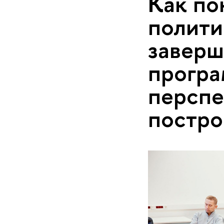
Как по
полити
заверш
програ
перспе
постро