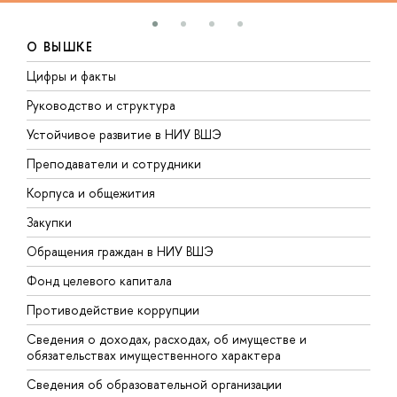
О ВЫШКЕ
Цифры и факты
Л
Руководство и структура
Д
Устойчивое развитие в НИУ ВШЭ
О
Преподаватели и сотрудники
П
Корпуса и общежития
В
Закупки
П
Обращения граждан в НИУ ВШЭ
А
Фонд целевого капитала
Д
Противодействие коррупции
Ц
Сведения о доходах, расходах, об имуществе и
Б
обязательствах имущественного характера
О
Сведения об образовательной организации