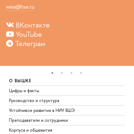
weia@hse.ru
ВКонтакте
YouTube
Телеграм
О ВЫШКЕ
Цифры и факты
Л
Руководство и структура
Д
Устойчивое развитие в НИУ ВШЭ
О
Преподаватели и сотрудники
П
Корпуса и общежития
В