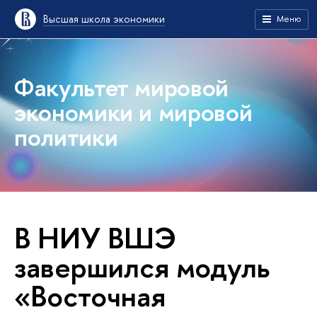
Высшая школа экономики
Меню
Факультет мировой
экономики и мировой
политики
В НИУ ВШЭ
завершился модуль
«Восточная