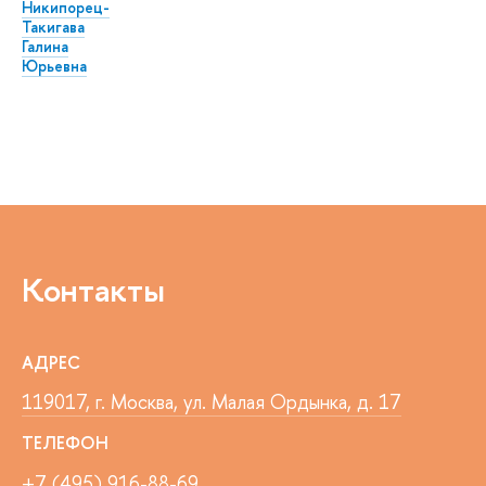
Никипорец-
Такигава
Галина
Юрьевна
Контакты
АДРЕС
119017, г. Москва, ул. Малая Ордынка, д. 17
ТЕЛЕФОН
+7 (495) 916-88-69