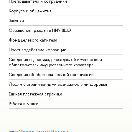
Преподаватели и сотрудники
П
Корпуса и общежития
В
Закупки
П
Обращения граждан в НИУ ВШЭ
А
Фонд целевого капитала
Д
Противодействие коррупции
Ц
Сведения о доходах, расходах, об имуществе и
Б
обязательствах имущественного характера
О
Сведения об образовательной организации
О
Людям с ограниченными возможностями здоровья
Единая платежная страница
Работа в Вышке
http://www.minobrnauki.gov.ru/