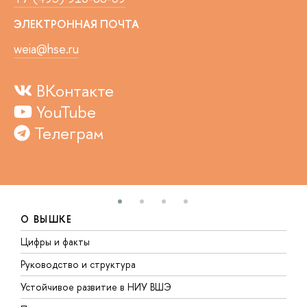
ЭЛЕКТРОННАЯ ПОЧТА
weia@hse.ru
ВКонтакте
YouTube
Телеграм
О ВЫШКЕ
Цифры и факты
Л
Руководство и структура
Д
Устойчивое развитие в НИУ ВШЭ
О