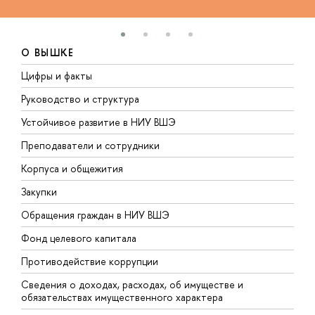
О ВЫШКЕ
Цифры и факты
Л
Руководство и структура
Д
Устойчивое развитие в НИУ ВШЭ
О
Преподаватели и сотрудники
П
Корпуса и общежития
В
Закупки
П
Обращения граждан в НИУ ВШЭ
А
Фонд целевого капитала
Д
Противодействие коррупции
Ц
Сведения о доходах, расходах, об имуществе и
Б
обязательствах имущественного характера
О