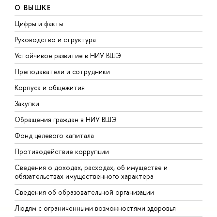
О ВЫШКЕ
Цифры и факты
Л
Руководство и структура
Д
Устойчивое развитие в НИУ ВШЭ
О
Преподаватели и сотрудники
П
Корпуса и общежития
В
Закупки
П
Обращения граждан в НИУ ВШЭ
А
Фонд целевого капитала
Д
Противодействие коррупции
Ц
Сведения о доходах, расходах, об имуществе и
Б
обязательствах имущественного характера
О
Сведения об образовательной организации
О
Людям с ограниченными возможностями здоровья