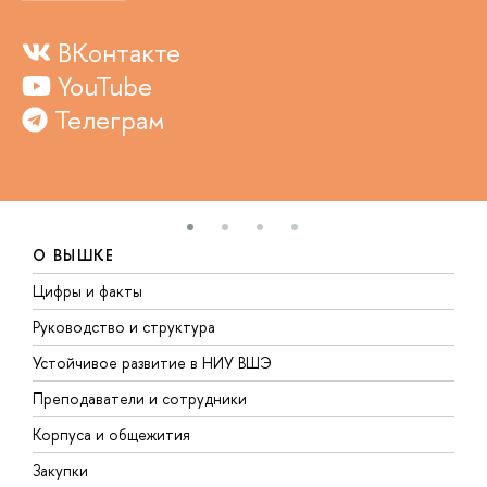
ВКонтакте
YouTube
Телеграм
О ВЫШКЕ
Цифры и факты
Л
Руководство и структура
Д
Устойчивое развитие в НИУ ВШЭ
О
Преподаватели и сотрудники
П
Корпуса и общежития
В
Закупки
П