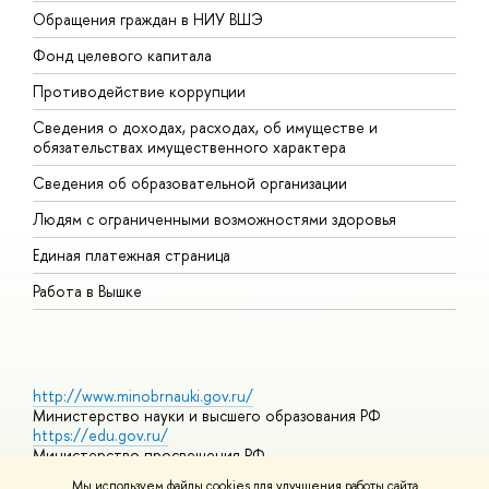
Обращения граждан в НИУ ВШЭ
А
Фонд целевого капитала
Д
Противодействие коррупции
Ц
Сведения о доходах, расходах, об имуществе и
Б
обязательствах имущественного характера
О
Сведения об образовательной организации
О
Людям с ограниченными возможностями здоровья
Единая платежная страница
Работа в Вышке
http://www.minobrnauki.gov.ru/
Министерство науки и высшего образования РФ
https://edu.gov.ru/
Министерство просвещения РФ
https://elearning.hse.ru/mooc
Мы используем файлы cookies для улучшения работы сайта