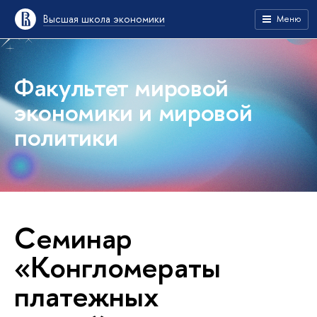
Высшая школа экономики
Меню
Факультет мировой
экономики и мировой
политики
Cеминар
«Конгломераты
платежных