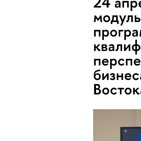
24 апр
модуль
прогр
квалиф
перспе
бизнес
Восток