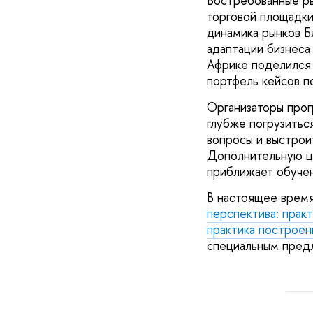
Востребованные ры
торговой площадки
динамика рынков Б
адаптации бизнеса
Африке поделился 
портфель кейсов п
Организаторы прог
глубже погрузитьс
вопросы и выстрои
Дополнительную це
приближает обуче
В настоящее время
перспектива: прак
практика построен
специальным пред