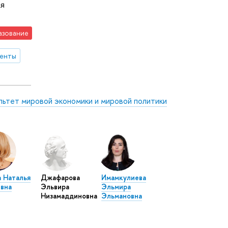
ая
азование
денты
льтет мировой экономики и мировой политики
а Наталья
Джафарова
Имамкулиева
вна
Эльвира
Эльмира
Низамаддиновна
Эльмановна