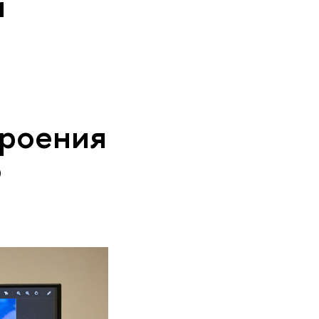
й
троения
о