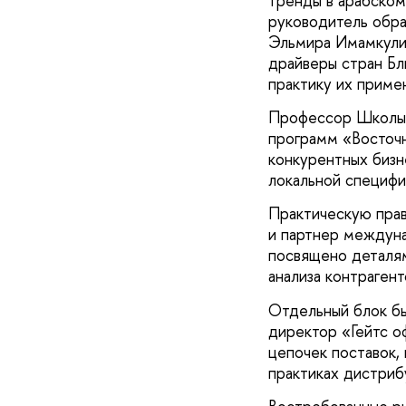
тренды в арабском
руководитель обр
Эльмира Имамкулие
драйверы стран Бл
практику их приме
Профессор Школы 
программ «Восточн
конкурентных бизн
локальной специфи
Практическую прав
и партнер междун
посвящено деталям
анализа контраген
Отдельный блок бы
директор «Гейтс оф
цепочек поставок,
практиках дистриб