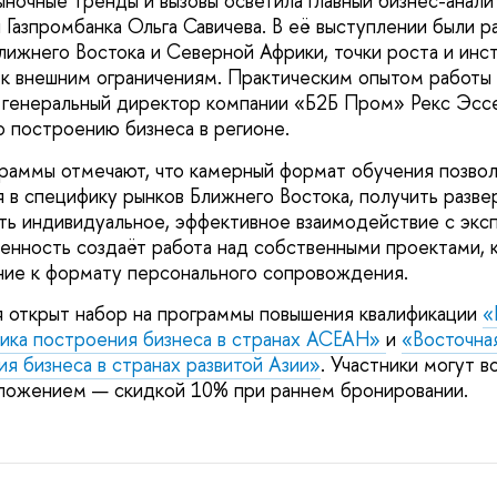
ночные тренды и вызовы осветила главный бизнес-анали
 Газпромбанка Ольга Савичева. В её выступлении были 
лижнего Востока и Северной Африки, точки роста и ин
 к внешним ограничениям. Практическим опытом работы
генеральный директор компании «Б2Б Пром» Рекс Эссе
о построению бизнеса в регионе.
раммы отмечают, что камерный формат обучения позвол
я в специфику рынков Ближнего Востока, получить разве
ть индивидуальное, эффективное взаимодействие с экс
нность создаёт работа над собственными проектами, 
ние к формату персонального сопровождения.
 открыт набор на программы повышения квалификации
«
тика построения бизнеса в странах АСЕАН»
и
«Восточна
ия бизнеса в странах развитой Азии»
. Участники могут в
ложением — скидкой 10% при раннем бронировании.