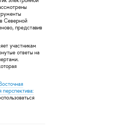
тик электронной
рассмотрены
струменты
 в Северной
ново, представив
яет участникам
рнутые ответы на
пертами.
которая
Восточная
я перспектива:
оспользоваться