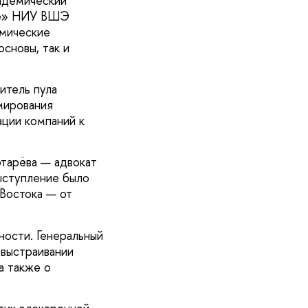
кадемический
ие» НИУ ВШЭ
омические
сновы, так и
тель пула
мирования
ации компаний к
тарёва — адвокат
ыступление было
Востока — от
ости. Генеральный
 выстраивании
а также о