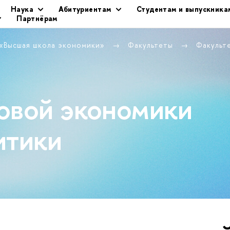
Наука
Абитуриентам
Студентам и выпускника
Партнёрам
 «Высшая школа экономики»
Факультеты
Факульт
овой экономики
итики