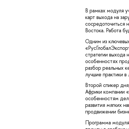
В рамках модуля у
карт выхода на за
сосредоточиться н
Востока. Работа б
Одним из ключевых
«РусГлобалЭкспор
стратегии выхода 
особенностях прод
разбор реальных к
лучшие практики в 
Второй спикер дня
Африки компании «
особенностям дело
развития мягких н
продвижении бизне
Программа модуля 