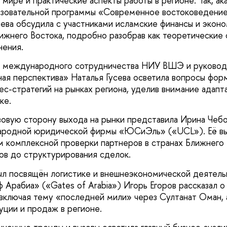
 мире и практические аспекты работы в регионе. Так, а
азовательной программы «Современное востоковеден
ва обсудила с участниками исламские финансы и экон
ижнего Востока, подробно разобрав как теоретические о
нения.
международного сотрудничества НИУ ВШЭ и руководи
ая перспектива» Наталья Гусева осветила вопросы фор
ес-стратегий на рынках региона, уделив внимание адапт
ке.
овую сторону выхода на рынки представила Ирина Чебо
ародной юридической фирмы «ЮСиЭль» («UCL»). Её в
 комплексной проверки партнеров в странах Ближнего 
тов до структурирования сделок.
л посвящён логистике и внешнеэкономической деятельн
 Арабиа» («Gates of Arabia») Игорь Егоров рассказал о
 включая тему «последней мили» через Султанат Оман, 
уции и продаж в регионе.