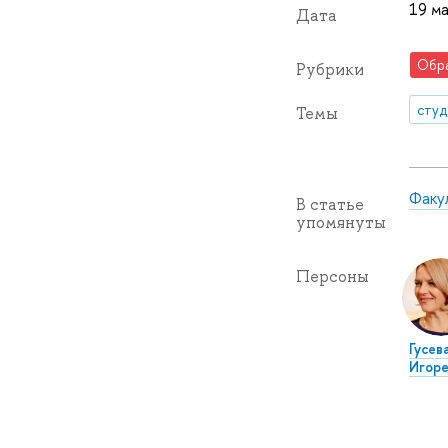
19 м
Дата
Обр
Рубрики
сту
Темы
Факу
В статье
упомянуты
Персоны
Гусев
Игоре