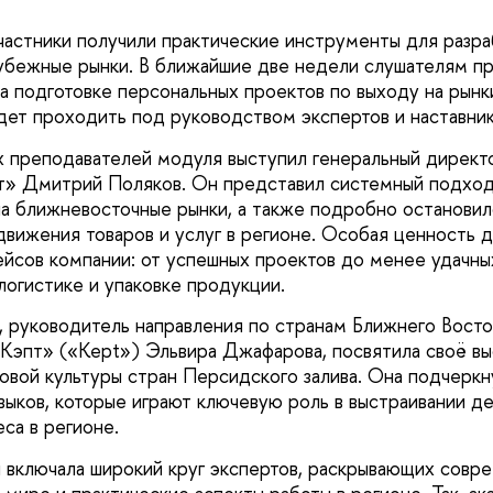
частники получили практические инструменты для разр
рубежные рынки. В ближайшие две недели слушателям п
а подготовке персональных проектов по выходу на рынк
удет проходить под руководством экспертов и наставни
 преподавателей модуля выступил генеральный директ
т» Дмитрий Поляков. Он представил системный подход
на ближневосточные рынки, а также подробно остановил
вижения товаров и услуг в регионе. Особая ценность д
ейсов компании: от успешных проектов до менее удачны
логистике и упаковке продукции.
, руководитель направления по странам Ближнего Вост
Кэпт» («Kept») Эльвира Джафарова, посвятила своё в
вой культуры стран Персидского залива. Она подчеркн
авыков, которые играют ключевую роль в выстраивании д
са в регионе.
включала широкий круг экспертов, раскрывающих совр