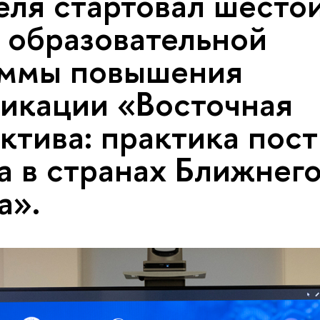
еля стартовал шесто
 образовательной
аммы повышения
икации «Восточная
ктива: практика пос
а в странах Ближнег
а».