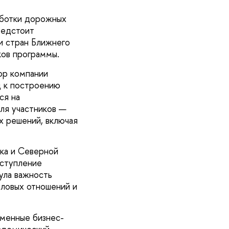
аботки дорожных
редстоит
и стран Ближнего
ков программы.
ор компании
 к построению
ся на
ля участников —
х решений, включая
ока и Северной
ыступление
ула важность
еловых отношений и
еменные бизнес-