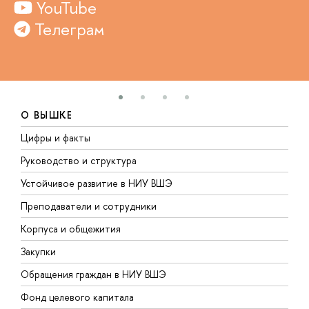
YouTube
Телеграм
О ВЫШКЕ
Цифры и факты
Л
Руководство и структура
Д
Устойчивое развитие в НИУ ВШЭ
О
Преподаватели и сотрудники
П
Корпуса и общежития
В
Закупки
П
Обращения граждан в НИУ ВШЭ
А
Фонд целевого капитала
Д