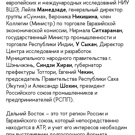
европейских и международных исследований НИУ
ВШЭ, Лейла
Мамедзаде
, генеральный директор
группы «Сумма», Вероника
Никишина
, член
Коллегии (Министр) по торговле Евразийской
экономической комиссии, Нирмала
Ситхараман
,
государственный Министр промышленности и
торговли Республики Индии,
У Сыкан
, Директор
Центра исследования и разработок
Муниципального народного правительства г.
Шэньчжэнь,
Синдзи Хираи
, губернатор
префектуры Тоттори, Евгений
Чекин
,
председатель Правительства Республики Саха
(Якутия) и Александр
Шохин
, президент
Российского союза промышленников и
предпринимателей (РСПП).
Дальний Восток – это тот регион России и
Евразийского союза, который непосредственно
находится в АТР, и учет его интересов необходим
при выстраивании долгосрочного формата