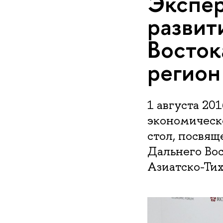
Экспер
развит
Восток
регион
1 августа 20
экономическ
стол, посвя
Дальнего Во
Азиатско-Тих