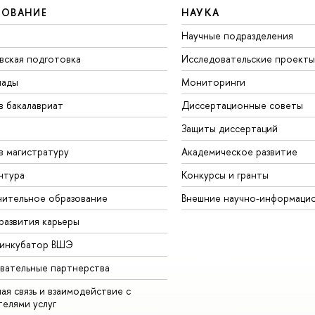
ЗОВАНИЕ
НАУКА
Научные подразделения
вская подготовка
Исследовательские проекты
иады
Мониторинги
в бакалавриат
Диссертационные советы
Защиты диссертаций
в магистратуру
Академическое развитие
нтура
Конкурсы и гранты
ительное образование
Внешние научно-информаци
развития карьеры
-инкубатор ВШЭ
вательные партнерства
ая связь и взаимодействие с
телями услуг