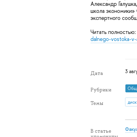
Александр Галушка
школа экономики» 
экспертного сообщ
Читать полностью
dalnego-vostoka-v-a
3 авг
Дата
Общ
Рубрики
диск
Темы
Факу
В статье
упомянуты