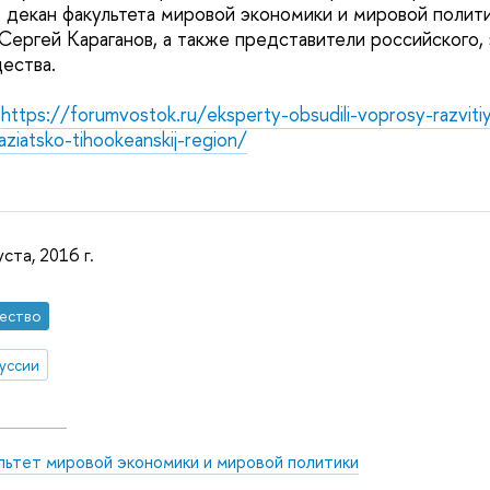
, декан факультета мировой экономики и мировой поли
Сергей Караганов, а также представители российского,
ества.
:
https://forumvostok.ru/eksperty-obsudili-voprosy-razvitiya
ziatsko-tihookeanskij-region/
уста, 2016 г.
ество
уссии
льтет мировой экономики и мировой политики