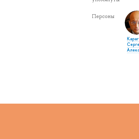
Персоны
Караг
Серг
Алек