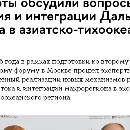
ты обсудили вопрос
ия и интеграции Дал
а в азиатско-тихоок
16 года в рамках подготовки ко втором
ому форуму в Москве прошел эксперт
щенный реализации новых механизмов 
стока и интеграции макрорегиона в эк
оокеанского региона.