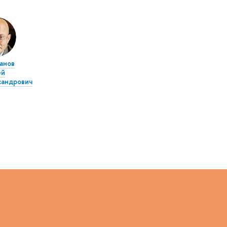
анов
ей
сандрович