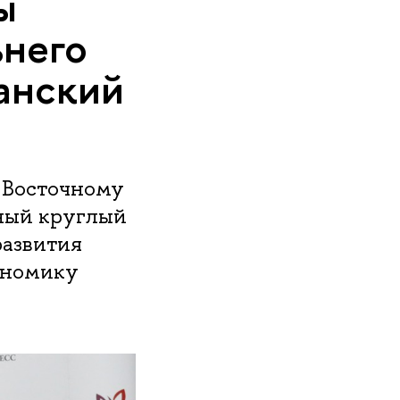
ы
ьнего
еанский
у Восточному
ный круглый
развития
ономику