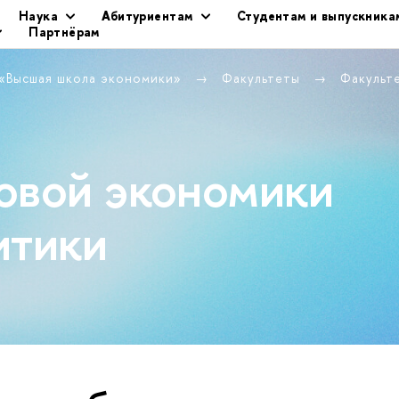
Наука
Абитуриентам
Студентам и выпускника
Партнёрам
 «Высшая школа экономики»
Факультеты
Факульт
овой экономики
итики