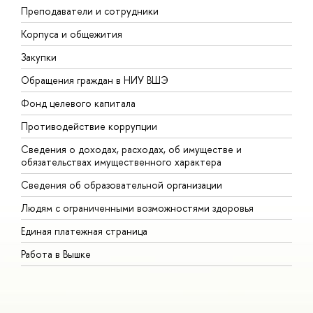
Преподаватели и сотрудники
П
Корпуса и общежития
В
Закупки
П
Обращения граждан в НИУ ВШЭ
А
Фонд целевого капитала
Д
Противодействие коррупции
Ц
Сведения о доходах, расходах, об имуществе и
Б
обязательствах имущественного характера
О
Сведения об образовательной организации
О
Людям с ограниченными возможностями здоровья
Единая платежная страница
Работа в Вышке