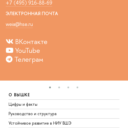
+7 (495) 916-88-69
ЭЛЕКТРОННАЯ ПОЧТА
weia@hse.ru
ВКонтакте
YouTube
Телеграм
О ВЫШКЕ
Цифры и факты
Л
Руководство и структура
Д
Устойчивое развитие в НИУ ВШЭ
О