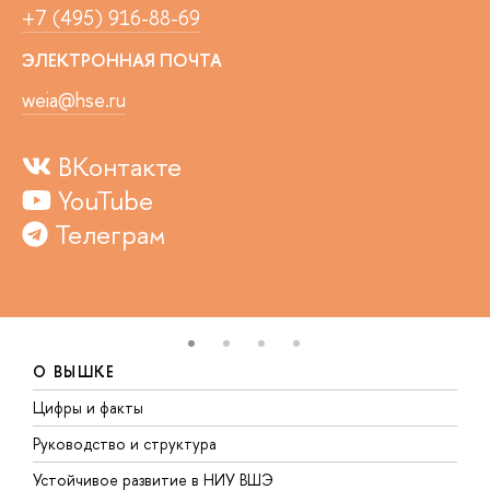
+7 (495) 916-88-69
ЭЛЕКТРОННАЯ ПОЧТА
weia@hse.ru
ВКонтакте
YouTube
Телеграм
О ВЫШКЕ
Цифры и факты
Л
Руководство и структура
Д
Устойчивое развитие в НИУ ВШЭ
О