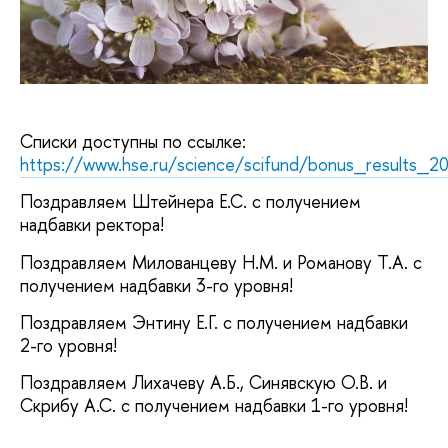
Списки доступны по ссылке:
https://www.hse.ru/science/scifund/bonus_results_2
Поздравляем Штейнера Е.С. с получением
надбавки ректора!
Поздравляем Милованцеву Н.М. и Романову Т.А. с
получением надбавки 3-го уровня!
Поздравляем Энтину Е.Г. с получением надбавки
2-го уровня!
Поздравляем Лихачеву А.Б., Синявскую О.В. и
Скрибу А.С. с получением надбавки 1-го уровня!