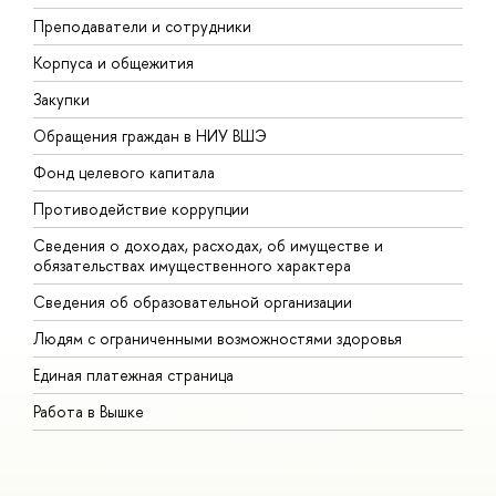
Преподаватели и сотрудники
П
Корпуса и общежития
В
Закупки
П
Обращения граждан в НИУ ВШЭ
А
Фонд целевого капитала
Д
Противодействие коррупции
Ц
Сведения о доходах, расходах, об имуществе и
Б
обязательствах имущественного характера
О
Сведения об образовательной организации
О
Людям с ограниченными возможностями здоровья
Единая платежная страница
Работа в Вышке