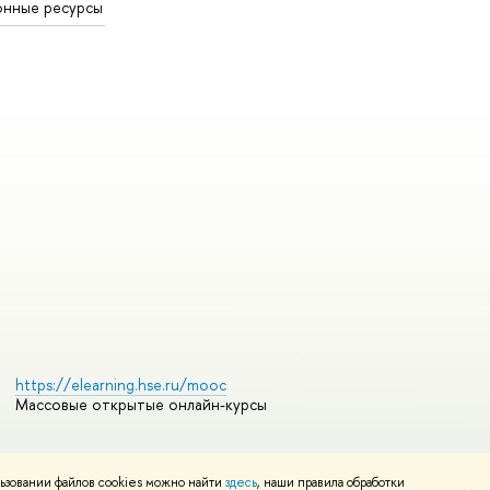
онные ресурсы
https://elearning.hse.ru/mooc
Массовые открытые онлайн-курсы
ьзовании файлов cookies можно найти
здесь
, наши правила обработки
Редактору