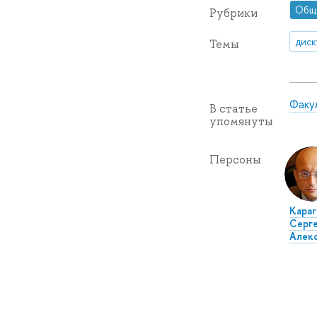
Общ
Рубрики
диск
Темы
Факу
В статье
упомянуты
Персоны
Караг
Серг
Алек