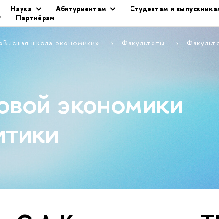
Наука
Абитуриентам
Студентам и выпускника
Партнёрам
 «Высшая школа экономики»
Факультеты
Факульт
овой экономики
итики