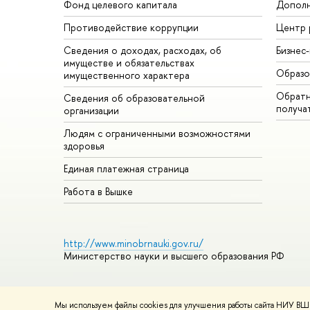
Фонд целевого капитала
Дополн
Противодействие коррупции
Центр 
Сведения о доходах, расходах, об
Бизнес
имуществе и обязательствах
Образо
имущественного характера
Обратн
Сведения об образовательной
получа
организации
Людям с ограниченными возможностями
здоровья
Единая платежная страница
Работа в Вышке
http://www.minobrnauki.gov.ru/
Министерство науки и высшего образования РФ
Мы используем файлы cookies для улучшения работы сайта НИУ ВШЭ
© НИУ ВШЭ 1993–2026
Адреса и контакты
Условия использ