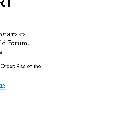
RT
политики
d Forum,
а.
Order: Rise of the
018