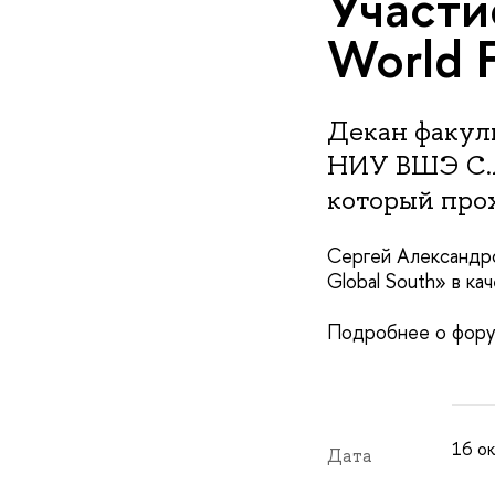
Участи
World 
Декан факул
НИУ ВШЭ С.А
который прох
Сергей Александров
Global South» в ка
Подробнее о фор
16 ок
Дата