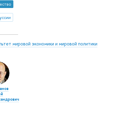
ество
уссии
льтет мировой экономики и мировой политики
анов
ей
сандрович