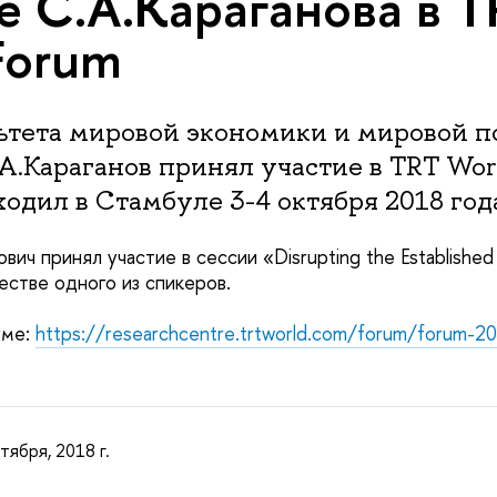
е С.А.Караганова в T
Forum
ьтета мировой экономики и мировой 
.Караганов принял участие в TRT Worl
одил в Стамбуле 3-4 октября 2018 год
ич принял участие в сессии «Disrupting the Established 
честве одного из спикеров.
уме:
https://researchcentre.trtworld.com/forum/forum-2
тября, 2018 г.