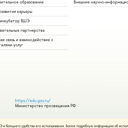
ительное образование
Внешние научно-информаци
развития карьеры
-инкубатор ВШЭ
вательные партнерства
ая связь и взаимодействие с
телями услуг
https://edu.gov.ru/
Министерство просвещения РФ
 и большего удобства его использования. Более подробную информацию об испол
ования материалов
Политика конфиденциальности
Карта сайта