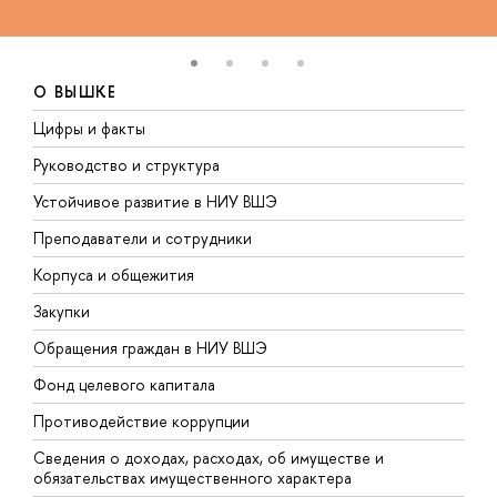
О ВЫШКЕ
Цифры и факты
Л
Руководство и структура
Д
Устойчивое развитие в НИУ ВШЭ
О
Преподаватели и сотрудники
П
Корпуса и общежития
В
Закупки
П
Обращения граждан в НИУ ВШЭ
А
Фонд целевого капитала
Д
Противодействие коррупции
Ц
Сведения о доходах, расходах, об имуществе и
Б
обязательствах имущественного характера
О